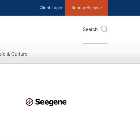
Client Login
Send a Release
Search
le & Culture