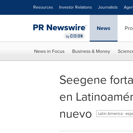
Accessibility Statement
Skip Navigation
Resources
Investor Relations
Journalists
Agen
News
Pro
News in Focus
Business & Money
Scienc
Seegene forta
en Latinoamér
nuevo
Latin America - esp