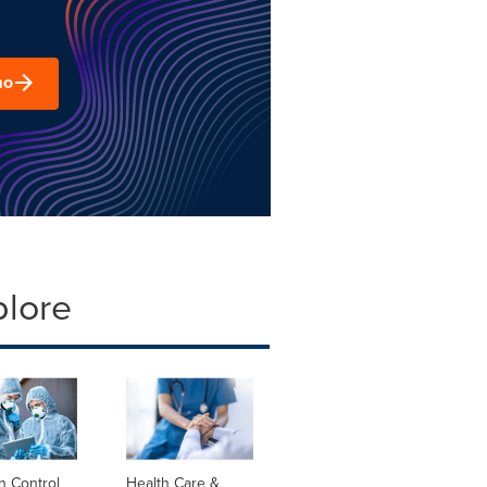
mo
plore
on Control
Health Care &