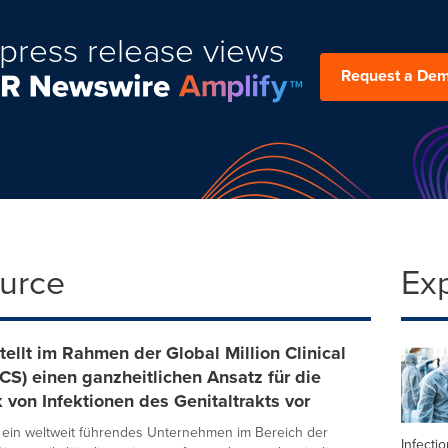
press release views
Request a De
ource
Ex
ellt im Rahmen der Global Million Clinical
S) einen ganzheitlichen Ansatz für die
 von Infektionen des Genitaltrakts vor
 ein weltweit führendes Unternehmen im Bereich der
Infecti