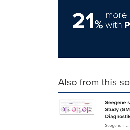
21
more 
%
with
Also from this s
Seegene st
Study (GMC
Diagnostik
Seegene Inc.,