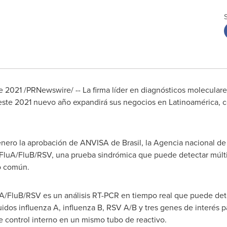
e 2021 /PRNewswire/ -- La firma líder en diagnósticos molecular
este 2021 nuevo año expandirá sus negocios en Latinoamérica, 
ero la aprobación de ANVISA de Brasil, la Agencia nacional de vi
FluA/FluB/RSV, una prueba sindrómica que puede detectar múlti
do común.
A/FluB/RSV es un análisis RT-PCR en tiempo real que puede dete
uidos influenza A, influenza B, RSV A/B y tres genes de interés
de control interno en un mismo tubo de reactivo.