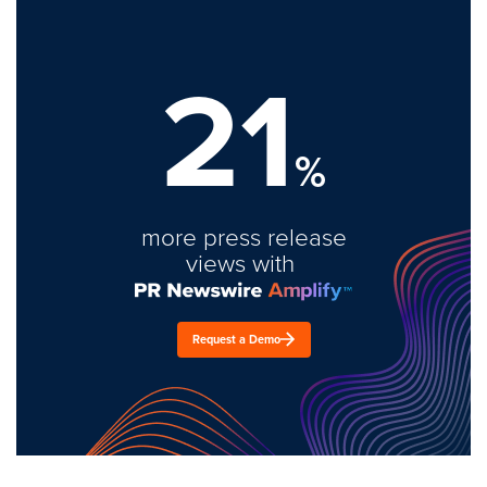
21
%
more press release
views with
Request a Demo