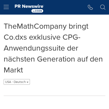
Accessibility Statement
Skip Navigation
Hamburger menu
TheMathCompany bringt
Co.dxs exklusive CPG-
Anwendungssuite der
nächsten Generation auf den
Markt
USA - Deutsch