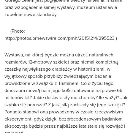
którego celem jest pogłębienie wiedzy na temat Tristana
oraz wzbogacenie samej wystawy, muzeum ustanawia
zupełnie nowe standardy.
(Photo:
http://photos.prnewswire.com/prnh/20151214/295523 )
Wystawa, na której będzie można ujrzeć naturalnych
rozmiarów, 12-metrowy szkielet oraz niemal kompletną
czaszkę największego drapieżcy w historii ziemi, w
wyjątkowy sposób przybliży zwiedzającym badania
prowadzone w związku z Tristanem. Co o życiu tego
dinozaura mówią nam jego kości datowane na prawie 66
milionów lat? Jakie doskwierały mu choroby? Ile ważył? Jak
szybko się poruszał? Z jaką siłą zaciskały się jego szczęki?
Ponadto stanowi ona prowadzony w czasie rzeczywistym
eksperyment, gdyż dzięki bezprecedensowym badaniom
ekspozycja będzie przez najbliższe lata stale się rozwijać i