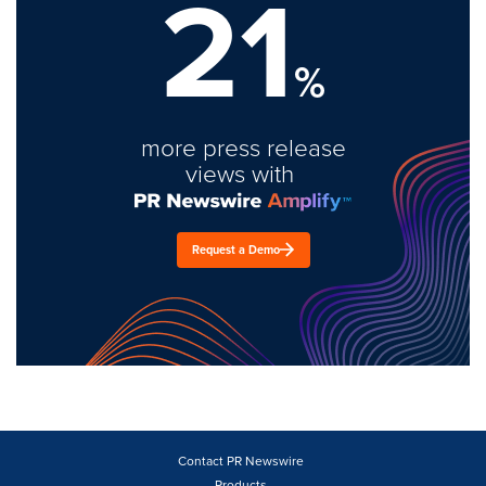
21
%
more press release
views with
Request a Demo
Contact PR Newswire
Products