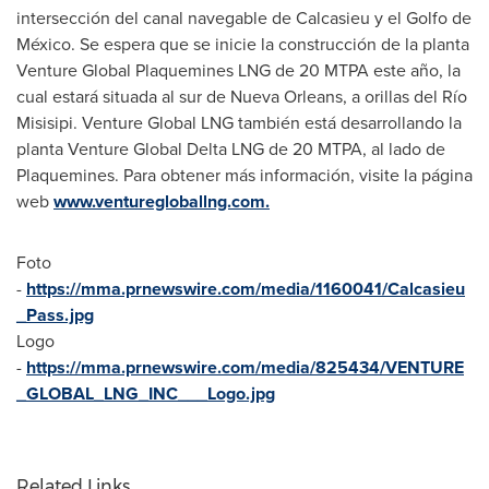
intersección del canal navegable de
Calcasieu
y el Golfo de
México. Se espera que se inicie la construcción de la planta
Venture Global Plaquemines LNG de 20 MTPA este año, la
cual estará situada al sur de Nueva Orleans, a orillas del Río
Misisipi. Venture Global LNG también está desarrollando la
planta Venture Global Delta LNG de 20 MTPA, al lado de
Plaquemines
. Para obtener más información, visite la página
web
www.venturegloballng.com
.
Foto
-
https://mma.prnewswire.com/media/1160041/Calcasieu
_Pass.jpg
Logo
-
https://mma.prnewswire.com/media/825434/VENTURE
_GLOBAL_LNG_INC___Logo.jpg
Related Links