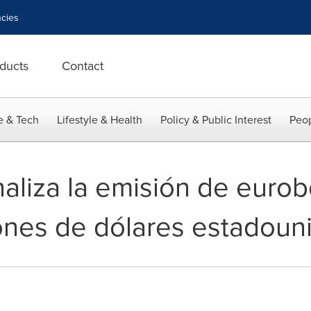
cies
ducts
Contact
e & Tech
Lifestyle & Health
Policy & Public Interest
Peop
aliza la emisión de eurob
ones de dólares estadoun