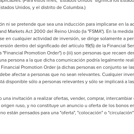
aplicables. (Para estos fines, "Estados Unidos" significa los Estad
stados Unidos, y el distrito de Columbia.)
n ni se pretende que sea una inducción para implicarse en la acti
s and Markets Act 2000 del Reino Unido (la "FSMA"). En la medi
se en cualquier actividad de inversión, se dirige solamente a per
versión dentro del significado del artículo 19(5) de la Financial 
 "Financial Promotion Order") o (iii) son personas que recaen dentr
 una persona a la que dicha comunicación podría legalmente real
 Financial Promotion Order (a dichas personas en conjunto se l
debe afectar a personas que no sean relevantes. Cualquier invers
tá disponible sólo a personas relevantes y sólo se implicará a l
una invitación a realizar ofertas, vender, comprar, intercambiar o
origen ruso, y no constituye un anuncio u oferta de los bonos e
no están pensados para una "oferta", "colocación" o "circulación"