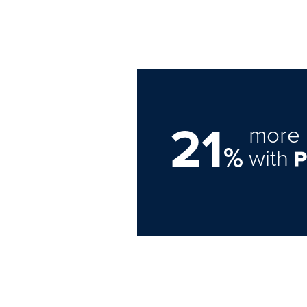
21
more 
%
with