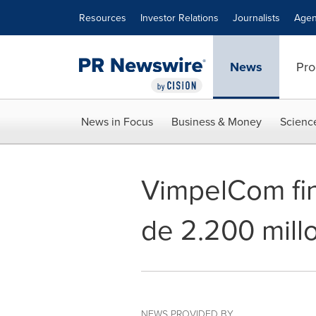
Accessibility Statement
Skip Navigation
Resources
Investor Relations
Journalists
Agen
News
Pro
News in Focus
Business & Money
Scienc
VimpelCom fin
de 2.200 mill
NEWS PROVIDED BY