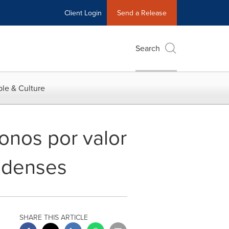
Client Login
Send a Release
Search
le & Culture
onos por valor
idenses
SHARE THIS ARTICLE