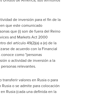
os Unidos de América, sus territorios
vidad de inversión para el fin de la
da en que este comunicado
sonas que (i) son de fuera del Reino
Services and Markets Act 2000
o del artículo 49(2)(a) a (e) de la
izarse de acuerdo con la Financial
as conoce como "personas
ión o actividad de inversión a la
as personas relevantes.
 transferir valores en Rusia o para
n Rusia o se admite para colocación
 en Rusia (cada una definida en la