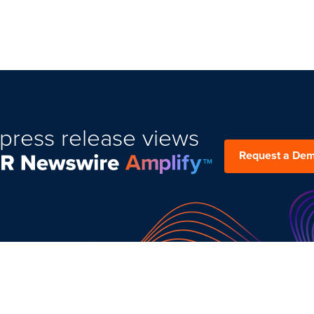
press release views
Request a De