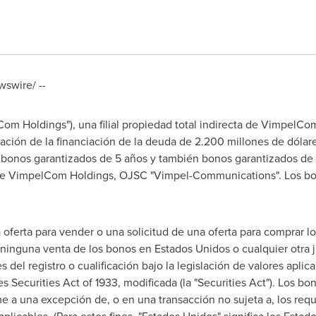
swire/ --
m Holdings"), una filial propiedad total indirecta de VimpelCom
ización de la financiación de la deuda de 2.200 millones de dól
, bonos garantizados de 5 años y también bonos garantizados de 
l de VimpelCom Holdings, OJSC "Vimpel-Communications". Los bo
 oferta para vender o una solicitud de una oferta para comprar 
á ninguna venta de los bonos en Estados Unidos o cualquier otra j
es del registro o cualificación bajo la legislación de valores apli
es Securities Act of 1933, modificada (la "Securities Act"). Los
a una excepción de, o en una transacción no sujeta a, los requis