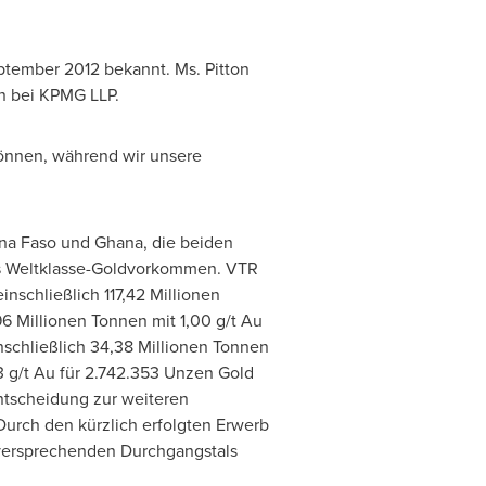
ptember 2012
bekannt. Ms. Pitton
in bei KPMG LLP.
können, während wir unsere
na Faso
und
Ghana
, die beiden
es Weltklasse-Goldvorkommen. VTR
inschließlich 117,42 Millionen
 Millionen Tonnen mit 1,00 g/t Au
nschließlich 34,38 Millionen Tonnen
3 g/t Au für 2.742.353 Unzen Gold
Entscheidung zur weiteren
 Durch den kürzlich erfolgten Erwerb
lversprechenden Durchgangstals