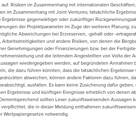
enzt auf: Risiken im Zusammenhang mit internationalen Geschäfte
iken im Zusammenhang mit Joint Ventures; tatsächliche Ergebni
che Ergebnisse gegenwärtiger oder zukünftiger Rückgewinnungsak
erungen der Projektparameter im Zuge der weiteren Planung; zu
mögliche Abweichungen bei Erzreserven, -gehalt oder -ertragsra
, Arbeitsstreitigkeiten und andere Risiken, von denen die Bergba
cher Genehmigungen oder Finanzierungen bzw. bei der Fertigste
mensleitung und die leitenden Angestellten von Volta der Ans
n Aussagen wiedergegeben werden, auf begründeten Annahmen b
eln, die dazu führen könnten, dass die tatsächlichen Ergebnisse
edrückten abweichen, können andere Faktoren dazu führen, das
eabsichtigt, ausfallen. Es kann keine Zusicherung dafür geben, 
chen Ergebnisse und künftigen Ereignisse erheblich von denen a
Dementsprechend sollten Leser zukunftsweisenden Aussagen 
t verpflichtet, die in dieser Meldung enthaltenen zukunftsweise
der Wertpapiergesetze notwendig.