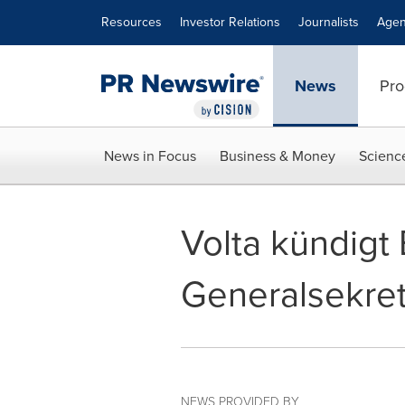
Accessibility Statement
Skip Navigation
Resources
Investor Relations
Journalists
Agen
News
Pro
News in Focus
Business & Money
Scienc
Volta kündig
Generalsekret
NEWS PROVIDED BY