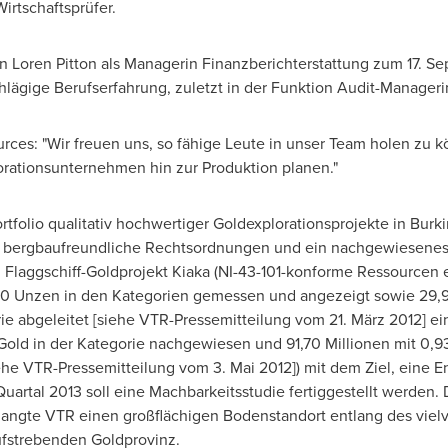
Wirtschaftsprüfer.
 Loren Pitton als Managerin Finanzberichterstattung zum 17.
Se
chlägige Berufserfahrung, zuletzt in der Funktion Audit-Manager
rces: "Wir freuen uns, so fähige Leute in unser Team holen zu 
rationsunternehmen hin zur Produktion planen."
rtfolio qualitativ hochwertiger Goldexplorationsprojekte in
Burki
en bergbaufreundliche Rechtsordnungen und ein nachgewiesen
n Flaggschiff-Goldprojekt Kiaka (NI-43-101-konforme Ressourcen e
000 Unzen in den Kategorien gemessen und angezeigt sowie 29,96
ie abgeleitet [siehe VTR-Pressemitteilung vom 21. März 2012] ei
 Gold in der Kategorie nachgewiesen und 91,70 Millionen mit 0,9
iehe VTR-Pressemitteilung vom 3. Mai 2012]) mit dem Ziel, eine 
uartal 2013 soll eine Machbarkeitsstudie fertiggestellt werden.
langte VTR einen großflächigen Bodenstandort entlang des vie
ufstrebenden Goldprovinz.