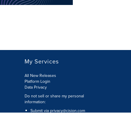
My Services
All New Releases
Platform Login
Data Privacy
Do not sell or share my personal
information
:
Submit via
privacy@cision.com
Call Privacy toll-free:
877-297-8921