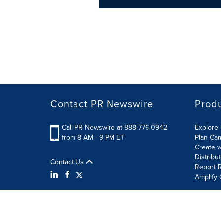
Contact PR Newswire
Prod
Call PR Newswire at 888-776-0942
Explore 
from 8 AM - 9 PM ET
Plan Ca
Create w
Distribu
Contact Us
Report R
Amplify 