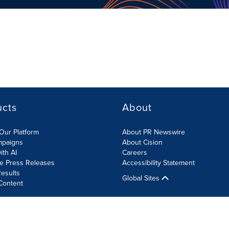
ucts
About
Our Platform
About PR Newswire
mpaigns
About Cision
ith AI
Careers
te Press Releases
Accessibility Statement
esults
Global Sites
Content