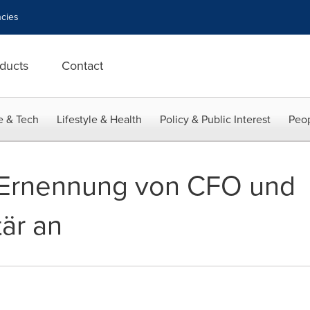
cies
ducts
Contact
e & Tech
Lifestyle & Health
Policy & Public Interest
Peop
t Ernennung von CFO und
är an