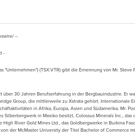
wire/ --
t -
 das "Unternehmen") (TSX:VTR) gibt die Ernennung von Mr.
Steve 
 mit über 30 Jahren Berufserfahrung in der Bergbauindustrie. Er
bridge Group, die mittlerweile zu Xstrata gehört. Internationale 
äftaktivitäten in Afrika, Europa, Asien und Südamerika. Mr. Po
s Silberbergwerk in Mexiko besitzt, Colossus Minerals Inc., das
ie High River Gold Mines Ltd., das Goldbergwerke in
Burkina Fas
e von der
McMaster University
der Titel Bachelor of Commerce mi