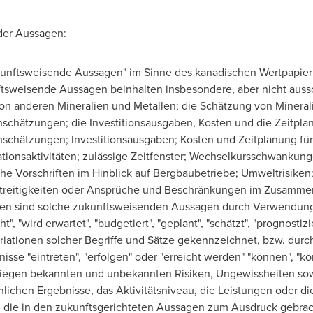
der Aussagen:
ukunftsweisende Aussagen" im Sinne des kanadischen Wertpapier
ftsweisende Aussagen beinhalten insbesondere, aber nicht aussc
n anderen Mineralien und Metallen; die Schätzung von Minerali
schätzungen; die Investitionsausgaben, Kosten und die Zeitpla
schätzungen; Investitionsausgaben; Kosten und Zeitplanung für
tionsaktivitäten; zulässige Zeitfenster; Wechselkursschwankung
liche Vorschriften im Hinblick auf Bergbaubetriebe; Umweltrisiken
treitigkeiten oder Ansprüche und Beschränkungen im Zusamm
en sind solche zukunftsweisenden Aussagen durch Verwendung 
ht", "wird erwartet", "budgetiert", "geplant", "schätzt", "prognostizie
Variationen solcher Begriffe und Sätze gekennzeichnet, bzw. durc
sse "eintreten", "erfolgen" oder "erreicht werden" "können", "k
iegen bekannten und unbekannten Risiken, Ungewissheiten sow
hlichen Ergebnisse, das Aktivitätsniveau, die Leistungen oder d
 die in den zukunftsgerichteten Aussagen zum Ausdruck gebrach