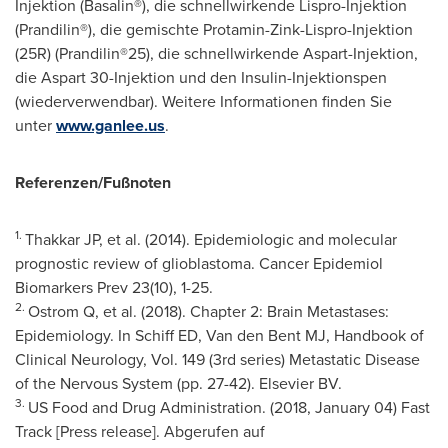
Injektion (Basalin®), die schnellwirkende Lispro-Injektion
(Prandilin®), die gemischte Protamin-Zink-Lispro-Injektion
(25R) (Prandilin®25), die schnellwirkende Aspart-Injektion,
die Aspart 30-Injektion und den Insulin-Injektionspen
(wiederverwendbar). Weitere Informationen finden Sie
unter
www.ganlee.us
.
Referenzen/Fußnoten
1.
Thakkar JP, et al. (2014). Epidemiologic and molecular
prognostic review of glioblastoma. Cancer Epidemiol
Biomarkers Prev 23(10), 1-25.
2.
Ostrom Q, et al. (2018). Chapter 2: Brain Metastases:
Epidemiology. In Schiff ED, Van den Bent MJ, Handbook of
Clinical Neurology, Vol. 149 (3rd series) Metastatic Disease
of the Nervous System (pp. 27-42). Elsevier BV.
3.
US Food and Drug Administration. (2018,
January 04
) Fast
Track [Press release]. Abgerufen auf