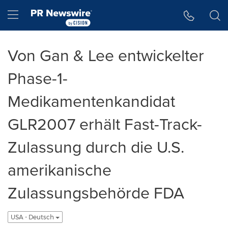
Accessibility Statement
Skip Navigation
Hamburger menu
Von Gan & Lee entwickelter
Phase-1-
Medikamentenkandidat
GLR2007 erhält Fast-Track-
Zulassung durch die U.S.
amerikanische
Zulassungsbehörde FDA
USA - Deutsch