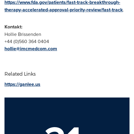
https://www.fda.gov/patients/fast-track-breakthrough-
therapy-accelerated-approval-priority-review/fast-track
.
Kontakt:
Hollie Brissenden
+44 (0)560 364 0404
hollie@imcmedcom.com
Related Links
https://ganlee.us