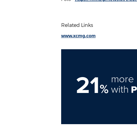
Related Links
www.xcmg.com
21
more 
%
with