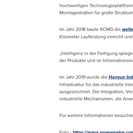
hochwertigen Technologieplattform 
Montagestraßen für große Strukturte
Im Jahr
2018 baute XCMG die
weltw
Kilometer Laufleistung erreicht un
„Intelligenz in der Fertigung spieg
der Produkte und im Informations
Im Jahr
2019 wurde die
Hanyun Indu
Infrastruktur für das industrielle
ausgezeichnet. Die Integration, Ver
industrielle Mechanismen, die An
Für weitere Informationen besuchen
Foto -
https://mma.prnewswire.c