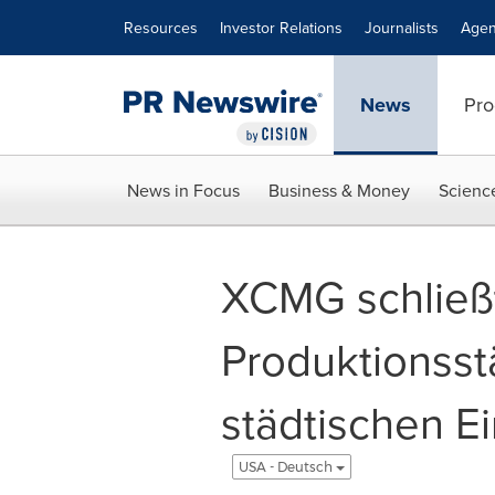
Accessibility Statement
Skip Navigation
Resources
Investor Relations
Journalists
Agen
News
Pro
News in Focus
Business & Money
Scienc
XCMG schließt
Produktionsst
städtischen E
USA - Deutsch