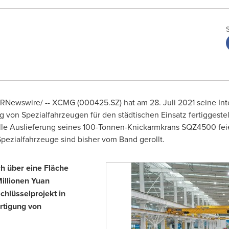
RNewswire/ -- XCMG (000425.SZ) hat am 28. Juli 2021 seine Inte
ng von Spezialfahrzeugen für den städtischen Einsatz fertiggest
le Auslieferung seines 100-Tonnen-Knickarmkrans SQZ4500 feie
ezialfahrzeuge sind bisher vom Band gerollt.
ch über eine Fläche
illionen Yuan
Schlüsselprojekt in
ertigung von