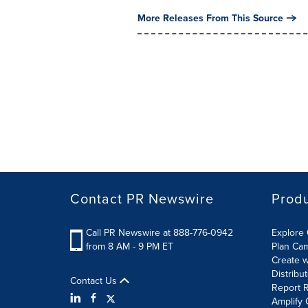
More Releases From This Source
Contact PR Newswire
Prod
Call PR Newswire at 888-776-0942
Explore 
from 8 AM - 9 PM ET
Plan Ca
Create w
Distribu
Contact Us
Report R
Amplify 