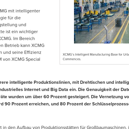
MG mit intelligenter
gie für die
gstellung und
e ist ein wichtiger
 XCMG. Im Bereich
hen Betrieb kann XCMG
 und seine Effizienz
XCMG’s Intelligent Manufacturing Base for Urb
GM von XCMG Special
Commences.
re intelligente Produktionslinien, mit Drehtischen und intell
dustrielles Internet und Big Data ein. Die Genauigkeit der Da
äte wurden um über 60 Prozent gesteigert. Die Vernetzung von
rd 90 Prozent erreichen, und 80 Prozent der Schlüsselprozesse
t in den Aufbau von Produktionsstätten für Großbaumaschinen, 