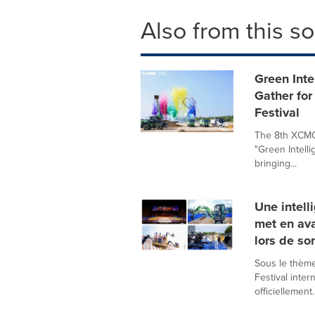
Also from this s
Green Inte
Gather for
Festival
The 8th XCMG 
"Green Intelli
bringing...
Une intell
met en ava
lors de so
Sous le thème
Festival inter
officiellement..