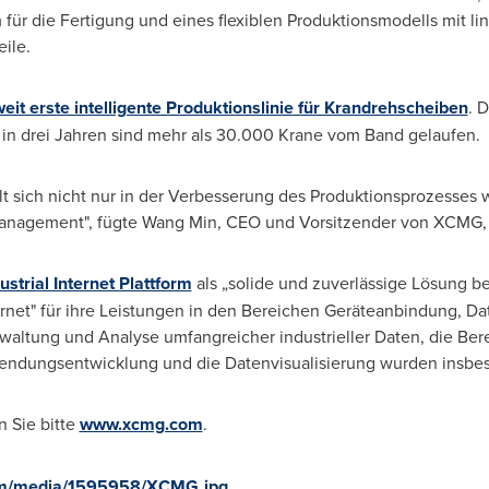
für die Fertigung und eines flexiblen Produktionsmodells mit l
ile.
eit erste intelligente Produktionslinie für Krandrehscheiben
. 
d in drei Jahren sind mehr als 30.000 Krane vom Band gelaufen.
elt sich nicht nur in der Verbesserung des Produktionsprozesses
management", fügte
Wang Min
, CEO und Vorsitzender von XCMG, 
strial Internet Plattform
als „solide und zuverlässige Lösung 
 Internet" für ihre Leistungen in den Bereichen Geräteanbindung,
waltung und Analyse umfangreicher industrieller Daten, die Bere
wendungsentwicklung und die Datenvisualisierung wurden insb
 Sie bitte
www.xcmg.com
.
om/media/1595958/XCMG.jpg