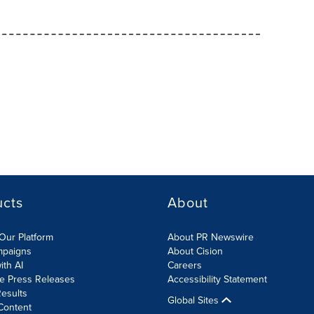
ucts
About
Our Platform
About PR Newswire
mpaigns
About Cision
ith AI
Careers
te Press Releases
Accessibility Statement
esults
Global Sites
Content