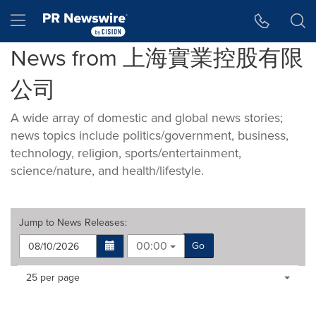
Accessibility Statement
Skip Navigation
Hamburger menu
News from 上海實業控股有限
公司
A wide array of domestic and global news stories;
news topics include politics/government, business,
technology, religion, sports/entertainment,
science/nature, and health/lifestyle.
Jump to
News Releases
:
00:00
Go
Making
Items per page:
25 per page
a
selection
with