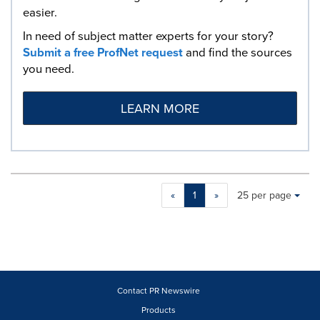
easier.
In need of subject matter experts for your story?
Submit a free ProfNet request
and find the sources
you need.
LEARN MORE
Making
Items per page:
«
1
»
25 per page
a
selection
with
these
dropdown
will
cause
Contact PR Newswire
content
Products
on