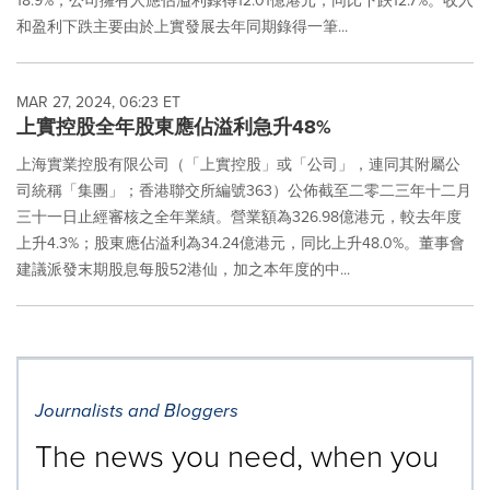
18.9%；公司擁有人應佔溢利錄得12.01億港元，同比下跌12.7%。收入
和盈利下跌主要由於上實發展去年同期錄得一筆...
MAR 27, 2024, 06:23 ET
上實控股全年股東應佔溢利急升48%
上海實業控股有限公司（「上實控股」或「公司」，連同其附屬公
司統稱「集團」；香港聯交所編號363）公佈截至二零二三年十二月
三十一日止經審核之全年業績。營業額為326.98億港元，較去年度
上升4.3%；股東應佔溢利為34.24億港元，同比上升48.0%。董事會
建議派發末期股息每股52港仙，加之本年度的中...
Journalists and Bloggers
The news you need, when you