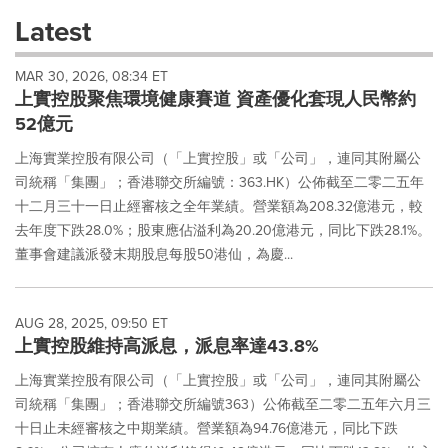
these
Latest
dropdown
will
MAR 30, 2026, 08:34 ET
cause
上實控股聚焦環境健康賽道 資產優化套現人民幣約
content
on
52億元
this
page
上海實業控股有限公司（「上實控股」或「公司」，連同其附屬公
to
司統稱「集團」；香港聯交所編號：363.HK）公佈截至二零二五年
change.
十二月三十一日止經審核之全年業績。營業額為208.32億港元，較
News
去年度下跌28.0%；股東應佔溢利為20.20億港元，同比下跌28.1%。
listings
董事會建議派發末期股息每股50港仙，為慶...
will
update
as
each
AUG 28, 2025, 09:50 ET
option
上實控股維持高派息，派息率達43.8%
is
selected.
上海實業控股有限公司（「上實控股」或「公司」，連同其附屬公
司統稱「集團」；香港聯交所編號363）公佈截至二零二五年六月三
十日止未經審核之中期業績。營業額為94.76億港元，同比下跌