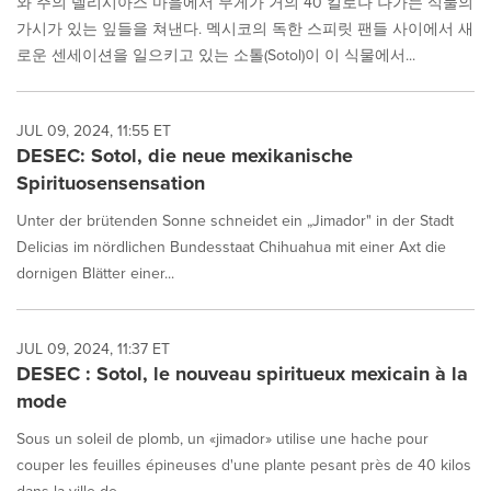
와 주의 델리시아스 마을에서 무게가 거의 40 킬로나 나가는 식물의
가시가 있는 잎들을 쳐낸다. 멕시코의 독한 스피릿 팬들 사이에서 새
로운 센세이션을 일으키고 있는 소톨(Sotol)이 이 식물에서...
JUL 09, 2024, 11:55 ET
DESEC: Sotol, die neue mexikanische
Spirituosensensation
Unter der brütenden Sonne schneidet ein „Jimador" in der Stadt
Delicias im nördlichen Bundesstaat Chihuahua mit einer Axt die
dornigen Blätter einer...
JUL 09, 2024, 11:37 ET
DESEC : Sotol, le nouveau spiritueux mexicain à la
mode
Sous un soleil de plomb, un «jimador» utilise une hache pour
couper les feuilles épineuses d'une plante pesant près de 40 kilos