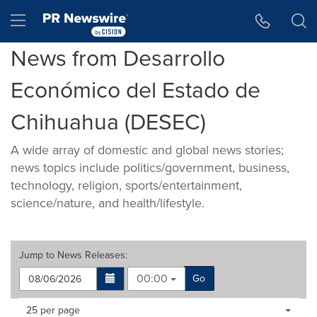
Accessibility Statement
Skip Navigation
Hamburger menu
News from Desarrollo
Económico del Estado de
Chihuahua (DESEC)
A wide array of domestic and global news stories;
news topics include politics/government, business,
technology, religion, sports/entertainment,
science/nature, and health/lifestyle.
Jump to
News Releases
:
00:00
Go
Making
Items per page:
25 per page