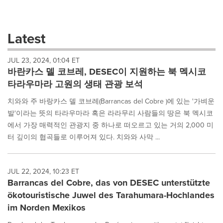
a
selection
with
these
Latest
dropdown
will
JUL 23, 2024, 01:04 ET
cause
바란카스 델 코브레, DESEC이 지원하는 북 멕시코
content
on
타라우마라 고원의 생태 관광 보석
this
page
치와와 주 바랑카스 델 코브레(Barrancas del Cobre )에 있는 '가벼운
to
발'이라는 뜻의 타라우마라 혹은 라라무리 사람들의 땅은 북 멕시코
change.
에서 가장 매력적인 관광지 중 하나로 떠오르고 있는 거의 2,000 미
News
터 깊이의 협곡들로 이루어져 있다. 치와와 사막 ...
listings
will
update
as
JUL 22, 2024, 10:23 ET
each
Barrancas del Cobre, das von DESEC unterstützte
option
ökotouristische Juwel des Tarahumara-Hochlandes
is
im Norden Mexikos
selected.