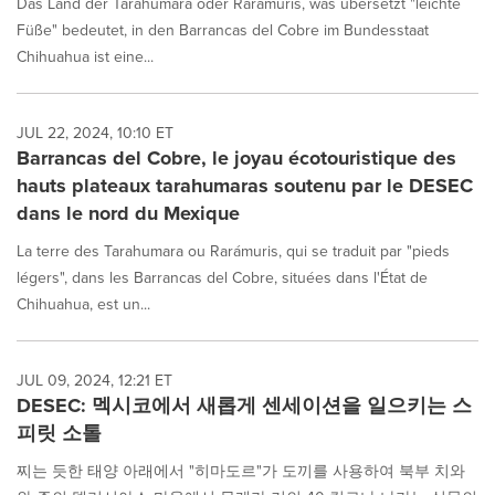
Das Land der Tarahumara oder Rarámuris, was übersetzt "leichte
Füße" bedeutet, in den Barrancas del Cobre im Bundesstaat
Chihuahua ist eine...
JUL 22, 2024, 10:10 ET
Barrancas del Cobre, le joyau écotouristique des
hauts plateaux tarahumaras soutenu par le DESEC
dans le nord du Mexique
La terre des Tarahumara ou Rarámuris, qui se traduit par "pieds
légers", dans les Barrancas del Cobre, situées dans l'État de
Chihuahua, est un...
JUL 09, 2024, 12:21 ET
DESEC: 멕시코에서 새롭게 센세이션을 일으키는 스
피릿 소톨
찌는 듯한 태양 아래에서 "히마도르"가 도끼를 사용하여 북부 치와