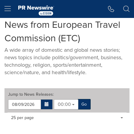
Accessibility Statement
Skip Navigation
Hamburger menu
News from European Travel
Commission (ETC)
A wide array of domestic and global news stories;
news topics include politics/government, business,
technology, religion, sports/entertainment,
science/nature, and health/lifestyle.
Jump to
News Releases
:
00:00
Go
Making
Items per page:
25 per page
a
selection
with