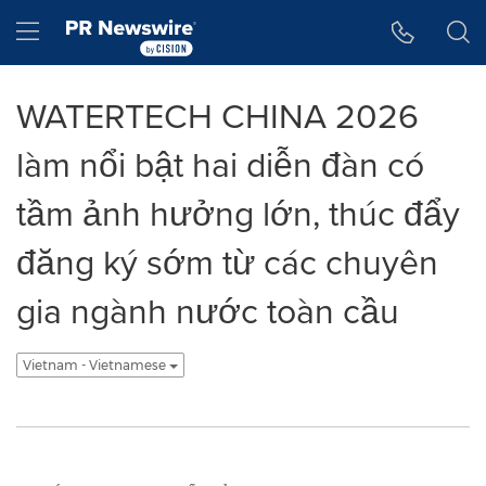
Tuyên bố về khả năng truy cập
Skip Navigation
Hamburger menu
WATERTECH CHINA 2026
làm nổi bật hai diễn đàn có
tầm ảnh hưởng lớn, thúc đẩy
đăng ký sớm từ các chuyên
gia ngành nước toàn cầu
Vietnam - Vietnamese