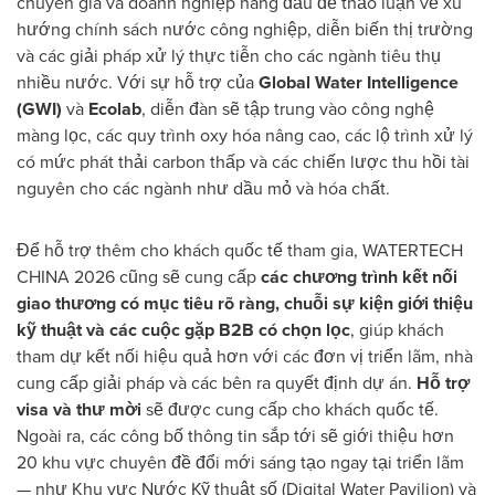
chuyên gia và doanh nghiệp hàng đầu để thảo luận về xu
hướng chính sách nước công nghiệp, diễn biến thị trường
và các giải pháp xử lý thực tiễn cho các ngành tiêu thụ
nhiều nước. Với sự hỗ trợ của
Global Water Intelligence
(GWI)
và
Ecolab
, diễn đàn sẽ tập trung vào công nghệ
màng lọc, các quy trình oxy hóa nâng cao, các lộ trình xử lý
có mức phát thải carbon thấp và các chiến lược thu hồi tài
nguyên cho các ngành như dầu mỏ và hóa chất.
Để hỗ trợ thêm cho khách quốc tế tham gia, WATERTECH
CHINA 2026 cũng sẽ cung cấp
các chương trình kết nối
giao thương có mục tiêu rõ ràng, chuỗi sự kiện giới thiệu
kỹ thuật và các cuộc gặp B2B có chọn lọc
, giúp khách
tham dự kết nối hiệu quả hơn với các đơn vị triển lãm, nhà
cung cấp giải pháp và các bên ra quyết định dự án.
Hỗ trợ
visa và thư mời
sẽ được cung cấp cho khách quốc tế.
Ngoài ra, các công bố thông tin sắp tới sẽ giới thiệu hơn
20 khu vực chuyên đề đổi mới sáng tạo ngay tại triển lãm
— như Khu vực Nước Kỹ thuật số (Digital Water Pavilion) và