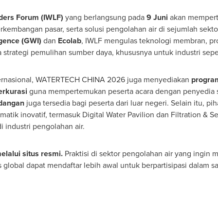
aders Forum (IWLF)
yang berlangsung pada
9 Juni
akan memperte
kembangan pasar, serta solusi pengolahan air di sejumlah sektor
igence (GWI)
dan
Ecolab
, IWLF mengulas teknologi membran, pros
a strategi pemulihan sumber daya, khususnya untuk industri sepe
nternasional, WATERTECH CHINA 2026 juga menyediakan
progr
erkurasi
guna mempertemukan peserta acara dengan penyedia s
ndangan
juga tersedia bagi peserta dari luar negeri. Selain itu, 
atik inovatif, termasuk Digital Water Pavilion dan Filtration &
di industri pengolahan air.
lalui situs resmi.
Praktisi di sektor pengolahan air yang ingin 
 global dapat mendaftar lebih awal untuk berpartisipasi dalam sa