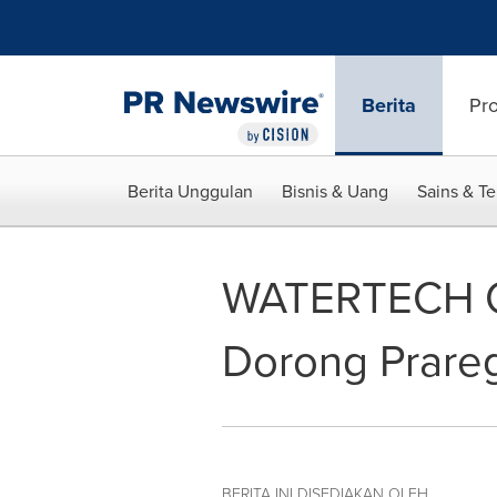
Accessibility Statement
Skip Navigation
Berita
Pr
Berita Unggulan
Bisnis & Uang
Sains & T
WATERTECH CH
Dorong Prareg
BERITA INI DISEDIAKAN OLEH