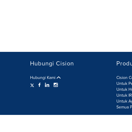
Hubungi Cision
Prod
Hubungi Kami
Cision 
Untuk P
Untuk H
Untuk I
Untuk A
Semua P
Ketentuan Penggunaan
Kebijakan Privasi
Kebijaka