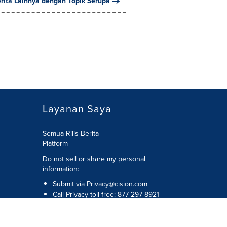
erita Lainnya dengan Topik Serupa
Layanan Saya
Semua Rilis Berita
Platform
Do not sell or share my personal
information:
Submit via
Privacy@cision.com
Call Privacy toll-free: 877-297-8921
bilitas
Hak Cipta © 2026 Cision US Inc.