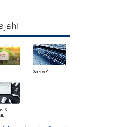
ajahi
Sarana Air
er &
nik