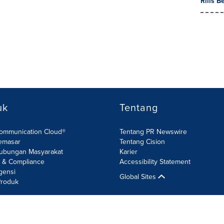
Rilis B
uk
Tentang
Communication Cloud®
Tentang PR Newswire
emasar
Tentang Cision
ubungan Masyarakat
Karier
R & Compliance
Accessibility Statement
gensi
Global Sites
roduk
n Keamanan Informasi
Site Map
RSS
Pengaturan Cookie
Aksesi