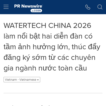
Tuyên bố về khả năng truy cập
Skip Navigation
Hamburger menu
WATERTECH CHINA 2026
làm nổi bật hai diễn đàn có
tầm ảnh hưởng lớn, thúc đẩy
đăng ký sớm từ các chuyên
gia ngành nước toàn cầu
Vietnam - Vietnamese