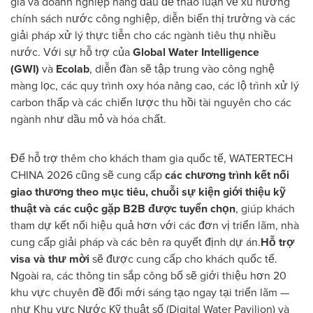
gia và doanh nghiệp hàng đầu để thảo luận về xu hướng
chính sách nước công nghiệp, diễn biến thị trường và các
giải pháp xử lý thực tiễn cho các ngành tiêu thụ nhiều
nước. Với sự hỗ trợ của
Global Water Intelligence
(GWI)
và
Ecolab
, diễn đàn sẽ tập trung vào công nghệ
màng lọc, các quy trình oxy hóa nâng cao, các lộ trình xử lý
carbon thấp và các chiến lược thu hồi tài nguyên cho các
ngành như dầu mỏ và hóa chất.
Để hỗ trợ thêm cho khách tham gia quốc tế, WATERTECH
CHINA 2026 cũng sẽ cung cấp
các chương trình kết nối
giao thương theo mục tiêu, chuỗi sự kiện giới thiệu kỹ
thuật và các cuộc gặp B2B được tuyển chọn
, giúp khách
tham dự kết nối hiệu quả hơn với các đơn vị triển lãm, nhà
cung cấp giải pháp và các bên ra quyết định dự án.
Hỗ trợ
visa và thư mời
sẽ được cung cấp cho khách quốc tế.
Ngoài ra, các thông tin sắp công bố sẽ giới thiệu hơn 20
khu vực chuyên đề đổi mới sáng tạo ngay tại triển lãm —
như Khu vực Nước Kỹ thuật số (Digital Water Pavilion) và