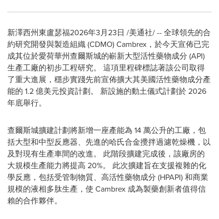
新澤西州東盧瑟福
2026年3月23日
/美通社/ -- 全球領先的合
約研究開發與製造組織 (CDMO) Cambrex，於今天宣佈已完
成其位於愛荷華州查爾斯城的嶄新大型活性藥物成分 (API)
生產工廠的初步工程研究。 這項里程碑標誌著該公司取得
了重大進展，穩步實踐先前宣佈擴大其美國活性藥物成分產
能的 1.2 億美元投資計劃。 新設施的動土儀式計劃於 2026
年底舉行。
查爾斯城擴建計劃將新增一座產能為 14 萬公升的工廠，包
括大型和中型反應器、先進的哈氏合金攪拌過濾乾燥機，以
及對現有生產車間的改進。 此階段擴建完成後，該廠房的
大規模生產能力將提高 20%。 此次擴建旨在支援複雜的化
學反應，包括受管制物質、高活性藥物成分 (HPAPI) 和商業
規模的液相多肽生產，使 Cambrex 成為製藥創新者值得信
賴的合作夥伴。