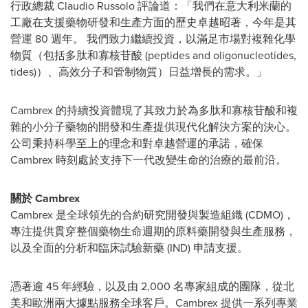
行政總裁 Claudio Russolo 評論道：「我們在意大利米蘭的
工廠在支援藥物研發和生產方面的歷史卓越昭著，今年是其
營運 80 週年。 我們致力繼續投資，以滿足市場對複雜化學
物質（包括多肽和寡核苷酸 (peptides and oligonucleotides,
tides)）、高效分子和管制物質）日益增長的需求。」
Cambrex 的持續投資體現了其致力於為多肽和寡核苷酸和複
雜的小分子藥物的開發和生產提供現代化解決方案的決心。
公司秉持科學至上的理念和對卓越營運的承諾，確保
Cambrex 時刻處於支持下一代改變生命的治療的最前沿。
關於
Cambrex
Cambrex 是全球領先的合約研究開發與製造組織 (CDMO)，
專注提供貫穿整個藥物生命週期的原料藥開發與生產服務，
以及全面的分析和臨床試驗新藥 (IND) 申請支援。
憑著逾 45 年經驗，以及由 2,000 名專家組成的團隊，從北
美和歐洲兩大據點服務全球客戶。Cambrex 提供一系列專業