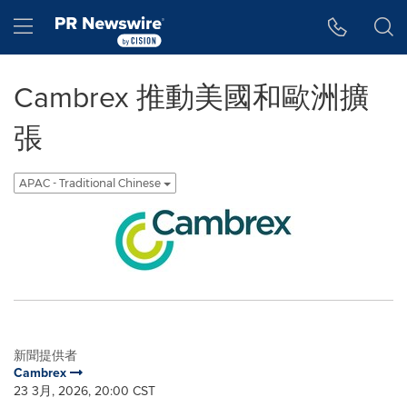
Accessibility Statement
Skip Navigation
Hamburger menu
Cambrex 推動美國和歐洲擴
張
APAC - Traditional Chinese
新聞提供者
Cambrex
23 3月, 2026, 20:00 CST