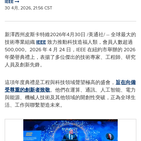
IEEE
30 4月, 2026, 21:56 CST
新澤西州皮斯卡特維
2026年4月30日
/美通社/ -- 全球最大的
技術專業組織
IEEE
致力推動科技造福人類，會員人數超過
500,000。2026 年 4 月 24 日，IEEE 在紐約市舉辦的 2026
年榮譽典禮上，表揚了多位傑出的技術專家、工程師、研究
人員及創新先鋒。
這項年度典禮是工程與科技領域聲望極高的盛會，
旨在向備
受尊重的創新者致敬
。他們在運算、通訊、人工智能、電力
與能源、機械人技術及其他領域的開創性突破，正為全球生
活、工作與聯繫塑造未來。