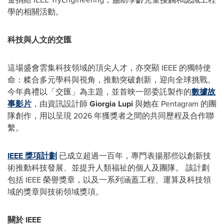
學的相關活動。
科技與人文的交匯
這場盛會雲集科技領域的頂尖人才，亦突顯 IEEE 的獨特使
命：糅合多元學科與視角，推動突破創新，迎向全球挑戰。
今年典禮以「交匯」為主題，並首映一部委託製作的
數據故
事影片
，由資訊設計師
Giorgia Lupi
與她在 Pentagram 的團
隊創作，用以呈現 2026 年獲獎者之間的共同歷程及合作聯
繫。
IEEE 獎項計劃
已成立超過一百年，專門表揚那些以創新技
術推動科技發展、並提升人類福祉的個人及團隊。 該計劃
包括 IEEE 榮譽獎章，以及一系列涵蓋工程、運算及科技領
域的獎章與技術領域獎項。
關於 IEEE