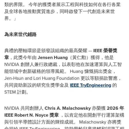
類的界限。 今年的獲獎者展示工程與科技如何在各行各業
及全球各地推動實質進步，同時啟發下一代創造未來世
界。」
為未來世代鋪路
典禮的壓軸環節是頒發該組織的最高榮耀 —
IEEE 榮譽獎
章
，此獎今年由
Jensen Huang
（黃仁勳）獲得，他是
NVIDIA 創辦人兼行政總裁，以表彰他在加速運算與人工智
能領域中創新破格的領導風範。 Huang 慷慨捐出獎金，
Jen-Hsun and Lori Huang Foundation 更以等額捐款響應，
共同資助新設的研究生獎學金及
IEEE TryEngineering
的
STEM 計劃。
NVIDIA 共同創辦人
Chris A. Malachowsky
亦榮獲
2026 年
IEEE Robert N. Noyce 獎章
，以肯定他在開創平行運算架構
與引領半導體設計方面的輝煌成就。 Malachowsky 亦將獎
金捐給 IEEE TryEngineering，協助學齡兒童接觸和認識工程