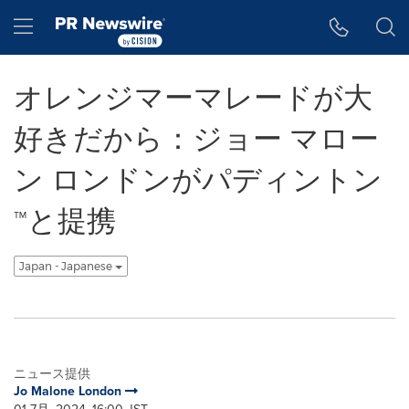
アクセシビリティ・ステートメント
Skip Navigation
Hamburger menu
オレンジマーマレードが大
好きだから：ジョー マロー
ン ロンドンがパディントン
™と提携
Japan - Japanese
ニュース提供
Jo Malone London