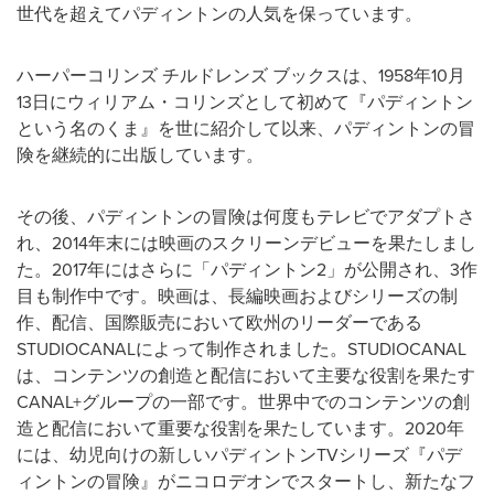
世代を超えてパディントンの人気を保っています。
ハーパーコリンズ チルドレンズ ブックスは、1958年10月
13日にウィリアム・コリンズとして初めて『パディントン
という名のくま』を世に紹介して以来、パディントンの冒
険を継続的に出版しています。
その後、パディントンの冒険は何度もテレビでアダプトさ
れ、2014年末には映画のスクリーンデビューを果たしまし
た。2017年にはさらに「パディントン2」が公開され、3作
目も制作中です。映画は、長編映画およびシリーズの制
作、配信、国際販売において欧州のリーダーである
STUDIOCANALによって制作されました。STUDIOCANAL
は、コンテンツの創造と配信において主要な役割を果たす
CANAL+グループの一部です。世界中でのコンテンツの創
造と配信において重要な役割を果たしています。2020年
には、幼児向けの新しいパディントンTVシリーズ『パデ
ィントンの冒険』がニコロデオンでスタートし、新たなフ