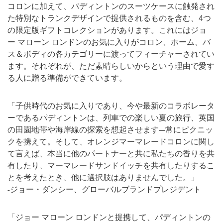
コロンに加えて、パディントンのスーツケースに触発され
た特別なトランクデザインで提供されるものを含む、4つ
の限定版ギフトコレクションがあります。これにはジョ
ー マローン ロンドンのお気に入りがコロン、ホーム、バ
ス＆ボディの各カテゴリーに渡ってフィーチャーされてい
ます。それぞれが、ただ素晴らしいからという理由で愛す
る人に贈る準備ができています。
「子供時代のお気に入りであり、今や最新のコラボレータ
ーであるパディントンは、列車での楽しい夏の旅行、英国
の田園地帯や海岸線の探索を想起させます—常にピクニッ
クを携えて。そして、オレンジマーマレードコロンに関し
て言えば、本当に他のパートナーと共に私たちの香りを共
有したり、マーマレードサンドイッチを共有したりするこ
とを考えたとき、他に選択肢はありませんでした。」
-ジョー・ダンシー、グローバルブランドプレジデント
「ジョー マローン ロンドンと提携して、パディントンの