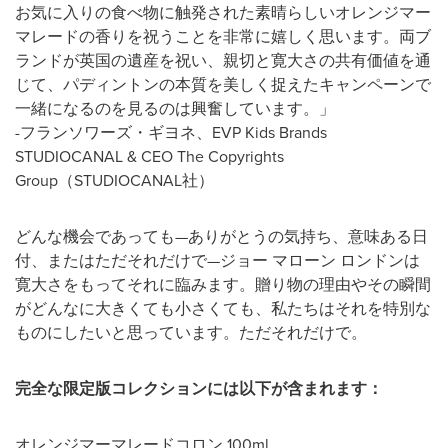
お気に入りの食べ物に触発された素晴らしいオレンジマー
マレードの香りを祝うことを非常に嬉しく思います。両ブ
ランドが英国の遺産を祝い、親切と寛大さの共有価値を通
じて、パディントンの本質を美しく捉えたキャンペーンで
一緒になるのを見るのは興奮しています。」
-フランソワーズ・ギヨネ、EVP Kids Brands
STUDIOCANAL & CEO The Copyrights
Group（STUDIOCANAL社）
どんな機会であっても—ありがとうの気持ち、意味ある日
付、またはただそれだけで—ジョー マローン ロンドンは
寛大さをもってそれに臨みます。贈り物の理由やその瞬間
がどんなに大きくても小さくても、私たちはそれを特別な
ものにしたいと思っています。ただそれだけで。
完全な限定版コレクションには以下が含まれます：
オレンジマーマレードコロン 100ml