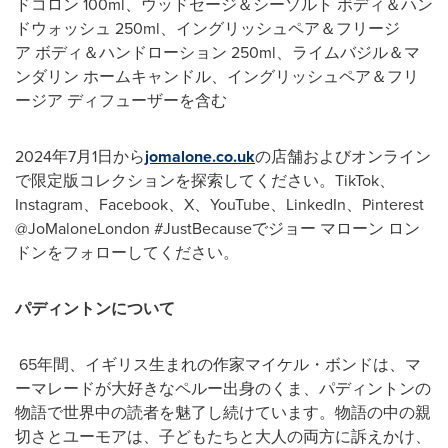
ドコロン 100ml、ウッドセージ＆シーソルト ボディ＆ハン
ドウォッシュ 250ml、イングリッシュペア＆フリージ
ア ボディ＆ハンドローション 250ml、ライムバジル＆マ
ンダリン ホームキャンドル、イングリッシュペア＆フリ
ージア ディフューザーを含む
2024年7月1日から
jomalone.co.uk
の店舗およびオンライン
で限定版コレクションを探索してください。TikTok、
Instagram、Facebook、X、YouTube、LinkedIn、Pinterest
@JoMaloneLondon #JustBecauseでジョー マローン ロン
ドンをフォローしてください。
パディントンについて
65年間、イギリス生まれの作家マイケル・ボンドは、マ
ーマレードが大好きなペルー出身のくま、パディントンの
物語で世界中の読者を魅了し続けています。物語の中の親
切さとユーモアは、子どもたちと大人の両方に訴えかけ、