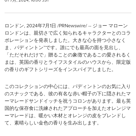
01 7月, 2024, 16:00 JST
ロンドン
,
2024年7月1日
/PRNewswire/ -- ジョー マローン
ロンドンは、親切さで広く知られるキャラクターとのコラ
ボレーションを発表しました。大きな心を持つ小さなく
ま、パディントン™です。誰にでも最高の面を見出し、
「ただそれだけで」贈ることの象徴であるこの愛されるく
まは、英国の香りとライフスタイルのハウスから、限定版
の香りのギフトシリーズをインスパイアしました。
このコレクションの中心には、パディントンのお気に入り
のスナックである、彼の有名な赤い帽子の下に隠されたマ
ーマレードサンドイッチを祝うコロンがあります。最も英
国的な保存食に洗練されたアプローチを加えたオレンジマ
ーマレードは、暖かい木材とオレンジの皮をブレンドし
て、素晴らしい金色の香りを生み出します。