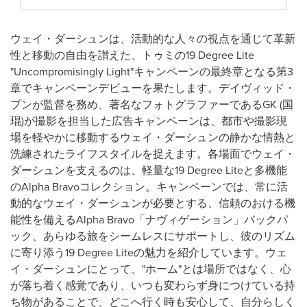
ウェイ・ダーシュンは、活動的な人々の視点を通じて革新
性と移動の自由を讃えた、トゥミの19 Degree Lite
"Uncompromisingly Light"キャンペーンの最終章となる第3
章でキャンペーンデビューを果たします。デイヴィッド・
プンが監督を務め、著名なフォトグラファーであるGK (国
琨)が撮影を担当した広告キャンペーンは、都市や撮影現
場を軽やかに移動するウェイ・ダーシュンの静かな情熱と
洗練されたライフスタイルを捉えます。各場面でウェイ・
ダーシュンを支えるのは、軽量な19 Degree Liteと多機能
のAlpha Bravoコレクション。キャンペーンでは、常に活
動的なウェイ・ダーシュンが必要とする、信頼のおける機
能性を備えるAlpha Bravo「ナヴィゲーション」バックパ
ック、あらゆる旅をシームレスにサポートし、彼のリズム
に寄り添う19 Degree Liteの魅力を紹介しています。ウェ
イ・ダーシュンにとって、"ホーム"とは場所ではなく、心
が落ち着く感覚であり、いつも変わらず身につけている持
ち物があることで、どこへ行く時も安心して、自分らしく