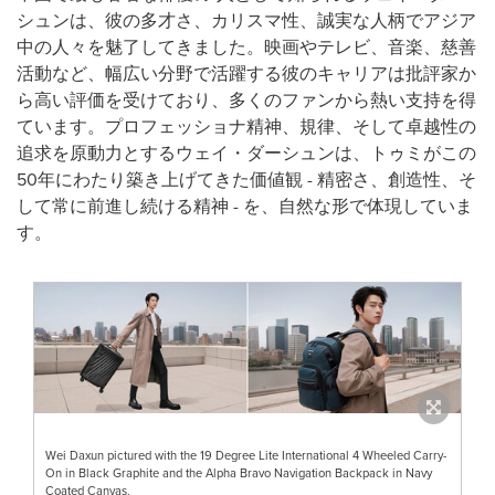
シュンは、彼の多才さ、カリスマ性、誠実な人柄でアジア
中の人々を魅了してきました。映画やテレビ、音楽、慈善
活動など、幅広い分野で活躍する彼のキャリアは批評家か
ら高い評価を受けており、多くのファンから熱い支持を得
ています。プロフェッショナ精神、規律、そして卓越性の
追求を原動力とするウェイ・ダーシュンは、トゥミがこの
50年にわたり築き上げてきた価値観 - 精密さ、創造性、そ
して常に前進し続ける精神 - を、自然な形で体現していま
す。
Wei Daxun pictured with the 19 Degree Lite International 4 Wheeled Carry-
On in Black Graphite and the Alpha Bravo Navigation Backpack in Navy
Coated Canvas.