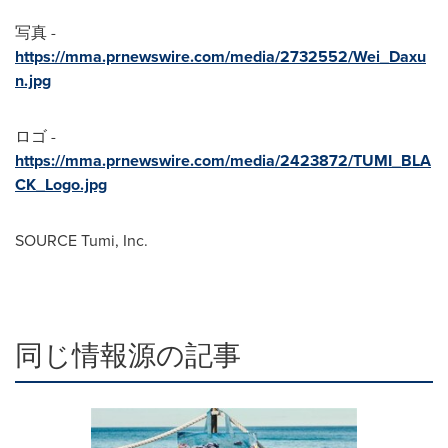
写真 -
https://mma.prnewswire.com/media/2732552/Wei_Daxu
n.jpg
ロゴ -
https://mma.prnewswire.com/media/2423872/TUMI_BLA
CK_Logo.jpg
SOURCE Tumi, Inc.
同じ情報源の記事