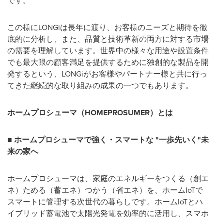
です。
この様にLONGiは長年に渡り、お客様のニーズと期待を徹
底的に分析し、また、品質と技術革新の両方に対する市場
の需要を理解しています。世界中の様々な用途や設置条件
でも最大限の顧客満足を提供するために独創的な製品を開
発するという、LONGiがお客様やパートナー様と共に行っ
てきた継続的な取り組みの成果の一つでもあります。
ホームプロシューマ（
HOMEPROSUMER）とは
■
ホームプロシューマで強く・スマートな "一歩先いく"未
来の家へ
ホームプロシューマは、家庭のエネルギーをつくる（創エ
ネ）ためる（蓄エネ）つかう（省エネ）を、ホームIoTで
スマートに管理する次世代の暮らしです。ホームIoTとハ
イブリッド蓄電池で太陽光発電を効率的に活用し、スマホ