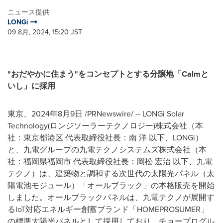
ニュース提供
LONGi
09 8月, 2024, 15:20 JST
"おだやかに住まう"をコンセプトとする分譲地「Calmと
いし」に採用
東京、2024年8月9日 /PRNewswire/ -- LONGi Solar
Technology(ロンジソーラーテクノロジー)株式会社（本
社：東京都港区 代表取締役社長：南 洋 以下、LONGi）
と、九電グループの九電テクノシステムズ株式会社（本
社：福岡県福岡市 代表取締役社長：岡松 宏治 以下、九電
テクノ）は、建築物と調和する次世代の太陽光パネル（太
陽電池モジュール）「オールブラック」の本格販売を開始
しました。オールブラックパネルは、九電テクノが展開す
るIoT対応エネルギー創蓄ブランド「HOMEPROSUMER」
の標準太陽光パネルとして採用しており、チョープログル