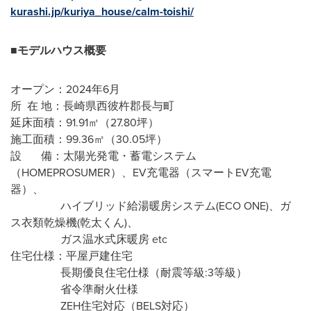
kurashi.jp/kuriya_house/calm-toishi/
■モデルハウス概要
オープン：2024年6月
所 在 地：長崎県西彼杵郡長与町
延床面積：91.91㎡（27.80坪）
施工面積：99.36㎡（30.05坪）
設 備：太陽光発電・蓄電システム
（HOMEPROSUMER）、EV充電器（スマートEV充電
器）、
ハイブリッド給湯暖房システム(ECO ONE)、ガ
ス衣類乾燥機(乾太くん)、
ガス温水式床暖房 etc
住宅仕様：平屋戸建住宅
長期優良住宅仕様（耐震等級:3等級）
省令準耐火仕様
ZEH住宅対応（BELS対応）