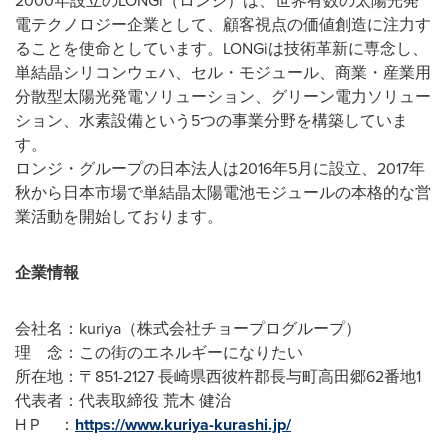
2000年設立のLONGi（ロンジ）は、世界有数の太陽光発
電テクノロジー企業として、顧客視点の価値創造に注力す
ることを使命としています。LONGiは技術革新に専念し、
単結晶シリコンウェハ、セル・モジュール、商業・産業用
分散型太陽光発電ソリューション、グリーン電力ソリュー
ション、水素設備という5つの事業分野を構築していま
す。
ロンジ・グループの日本法人は2016年5月に設立、2017年
秋から日本市場で単結晶太陽電池モジュールの本格的な営
業活動を開始しております。
企業情報
会社名：kuriya（株式会社チョープログループ）
理 念：この街のエネルギーになりたい
所在地：〒851-2127 長崎県西彼杵郡長与町高田郷62番地1
代表者：代表取締役 荒木 健治
H P ：
https://www.kuriya-kurashi.jp/