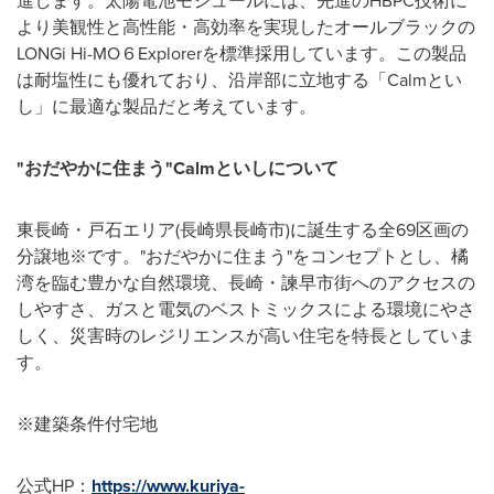
進します。太陽電池モジュールには、先進のHBPC技術に
より美観性と高性能・高効率を実現したオールブラックの
LONGi Hi-MO６Explorerを標準採用しています。この製品
は耐塩性にも優れており、沿岸部に立地する「Calmとい
し」に最適な製品だと考えています。
"おだやかに住まう"
Calmといしについて
東長崎・戸石エリア(長崎県長崎市)に誕生する全69区画の
分譲地※です。"おだやかに住まう"をコンセプトとし、橘
湾を臨む豊かな自然環境、長崎・諫早市街へのアクセスの
しやすさ、ガスと電気のベストミックスによる環境にやさ
しく、災害時のレジリエンスが高い住宅を特長としていま
す。
※建築条件付宅地
公式HP：
https://www.kuriya-