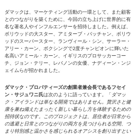
ダマックは、マーケティング活動の一環として、また顧客
とのつながりを築くために、今回の立ち上げに世界的に有
名な著名人やインフルエンサーを招待しました。例えば、
ボリウッドの大スター、アミターブ・バッチャン、ボリウ
ッドのスーパースター、ランヴィール・シン、サーラー・
アリー・カーン、ボクシングで2度チャンピオンに輝いた
名高いアミール・カーン、イギリスのプロサッカーコー
チ、ジョン・テリー、レバノンの女優、ナディーン・ンジ
ェイムらが招かれました。
ダマック・プロパティーズの創業者兼会長であるフセイ
ン・サジュワニ氏
は次のように語っています。「
ダマッ
ク・アイランドは単なる開発ではありません。贅沢さと健
康を兼ね備えたまったく新しい暮らし方を体験するための
招待状なのです。このプロジェクトは、居住者が日常から
の逃避と日常とのつながりの両方を見つけられる空間、つ
まり特別感と温かさを感じられるオアシスを創り出すとい