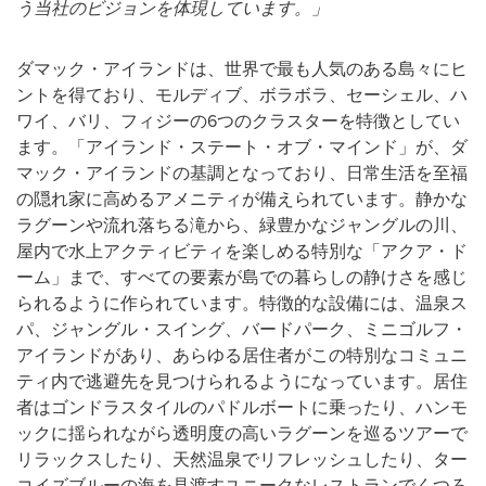
う当社のビジョンを体現しています。」
ダマック・アイランドは、世界で最も人気のある島々にヒ
ントを得ており、モルディブ、ボラボラ、セーシェル、ハ
ワイ、バリ、フィジーの6つのクラスターを特徴としてい
ます。「アイランド・ステート・オブ・マインド」が、ダ
マック・アイランドの基調となっており、日常生活を至福
の隠れ家に高めるアメニティが備えられています。静かな
ラグーンや流れ落ちる滝から、緑豊かなジャングルの川、
屋内で水上アクティビティを楽しめる特別な「アクア・ド
ーム」まで、すべての要素が島での暮らしの静けさを感じ
られるように作られています。特徴的な設備には、温泉ス
パ、ジャングル・スイング、バードパーク、ミニゴルフ・
アイランドがあり、あらゆる居住者がこの特別なコミュニ
ティ内で逃避先を見つけられるようになっています。居住
者はゴンドラスタイルのパドルボートに乗ったり、ハンモ
ックに揺られながら透明度の高いラグーンを巡るツアーで
リラックスしたり、天然温泉でリフレッシュしたり、ター
コイズブルーの海を見渡すユニークなレストランでくつろ