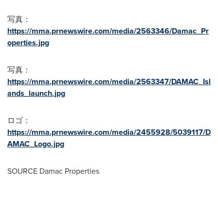
写真：
https://mma.prnewswire.com/media/2563346/Damac_Pr
operties.jpg
写真：
https://mma.prnewswire.com/media/2563347/DAMAC_Isl
ands_launch.jpg
ロゴ：
https://mma.prnewswire.com/media/2455928/5039117/D
AMAC_Logo.jpg
SOURCE Damac Properties