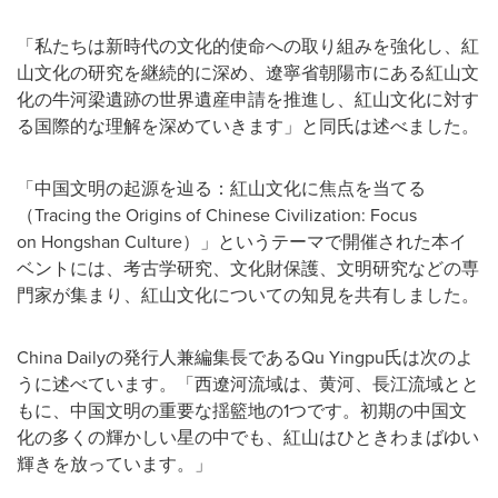
「私たちは新時代の文化的使命への取り組みを強化し、紅
山文化の研究を継続的に深め、遼寧省朝陽市にある紅山文
化の牛河梁遺跡の世界遺産申請を推進し、紅山文化に対す
る国際的な理解を深めていきます」と同氏は述べました。
「中国文明の起源を辿る：紅山文化に焦点を当てる
（Tracing the Origins of Chinese Civilization: Focus
on Hongshan Culture）」というテーマで開催された本イ
ベントには、考古学研究、文化財保護、文明研究などの専
門家が集まり、紅山文化についての知見を共有しました。
China Dailyの発行人兼編集長であるQu Yingpu氏は次のよ
うに述べています。「西遼河流域は、黄河、長江流域とと
もに、中国文明の重要な揺籃地の1つです。初期の中国文
化の多くの輝かしい星の中でも、紅山はひときわまばゆい
輝きを放っています。」