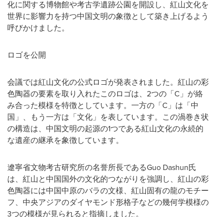
化に関する博物館や考古学遺跡公園を開設し、紅山文化を
世界に影響力を持つ中国文明の象徴として築き上げるよう
呼びかけました。
ロゴを公開
会議では紅山文化の公式ロゴが発表されました。紅山の彩
色陶器の要素を取り入れたこのロゴは、2つの「C」が絡
み合った模様を特徴としています。一方の「C」は「中
国」、もう一方は「文化」を表しています。この渦巻き状
の構造は、中国文明の起源の1つである紅山文化の永続的
な遺産の継承を象徴しています。
遼寧省文物考古研究所の名誉所長であるGuo Dashun氏
は、紅山と中国国外の文化的つながりを強調し、紅山の彩
色陶器には中国中原のバラの文様、紅山固有の龍のモチー
フ、中央アジアのダイヤモンド形格子などの幾何学模様の
3つの模様が見られると指摘しました。