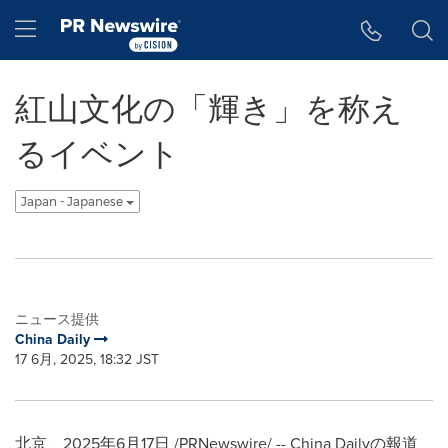
アクセシビリティ・ステートメント
Skip Navigation
Hamburger menu
紅山文化の「輝き」を称え
るイベント
Japan - Japanese
ニュース提供
China Daily
17 6月, 2025, 18:32 JST
北京、2025年6月17日 /PRNewswire/ -- China Dailyの報道