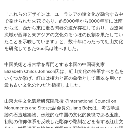
「これらのデザインは、ユーラシアの諸文化が融合する中
で発せられた火花であり、約5000年から6000年前には南
から北、西から東に走る陶器の道が存在しており、西遼河
流域が西洋と東アジアの文化のるつぼの役割を果たしてい
たことを示唆しています」と、数十年にわたって紅山文化
を研究してきたGuo氏は述べました。
中国美術と考古学を専門とする米国の中国研究家
Elizabeth Childs-Johnson氏は、紅山文化の特筆すべき点を
いくつか挙げ、紅山は権力と富の象徴として翡翠を用いた
最も古い文化の1つだと指摘しました。
山東大学文化遺産研究院教授でInternational Council on
Monuments and Sites元副会長のJiang Bo氏は、考古学遺
跡の石造建築物、伝統的な中国の文化的象徴である玉龍、
初期の信仰体系を反映した彫像や彫刻などを有する紅山文