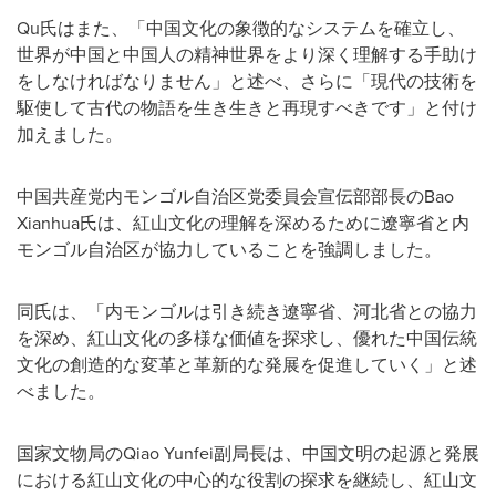
Qu氏はまた、「中国文化の象徴的なシステムを確立し、
世界が中国と中国人の精神世界をより深く理解する手助け
をしなければなりません」と述べ、さらに「現代の技術を
駆使して古代の物語を生き生きと再現すべきです」と付け
加えました。
中国共産党内モンゴル自治区党委員会宣伝部部長のBao
Xianhua氏は、紅山文化の理解を深めるために遼寧省と内
モンゴル自治区が協力していることを強調しました。
同氏は、「内モンゴルは引き続き遼寧省、河北省との協力
を深め、紅山文化の多様な価値を探求し、優れた中国伝統
文化の創造的な変革と革新的な発展を促進していく」と述
べました。
国家文物局のQiao Yunfei副局長は、中国文明の起源と発展
における紅山文化の中心的な役割の探求を継続し、紅山文