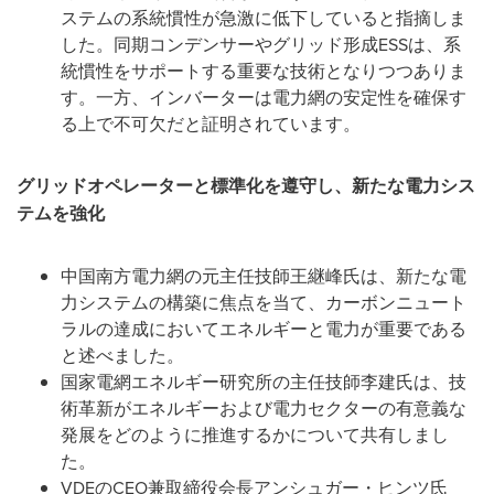
ステムの系統慣性が急激に低下していると指摘しま
した。同期コンデンサーやグリッド形成ESSは、系
統慣性をサポートする重要な技術となりつつありま
す。一方、インバーターは電力網の安定性を確保す
る上で不可欠だと証明されています。
グリッドオペレーターと標準化を遵守し、新たな電力シス
テムを強化
中国南方電力網の元主任技師王継峰氏は、新たな電
力システムの構築に焦点を当て、カーボンニュート
ラルの達成においてエネルギーと電力が重要である
と述べました。
国家電網エネルギー研究所の主任技師李建氏は、技
術革新がエネルギーおよび電力セクターの有意義な
発展をどのように推進するかについて共有しまし
た。
VDEのCEO兼取締役会長アンシュガー・ヒンツ氏