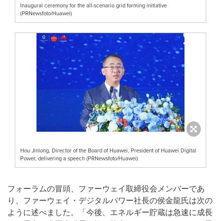
Inaugural ceremony for the all-scenario grid forming initiative
(PRNewsfoto/Huawei)
Hou Jinlong, Director of the Board of Huawei, President of Huawei Digital
Power, delivering a speech (PRNewsfoto/Huawei)
フォーラムの冒頭、ファーウェイ取締役会メンバーであ
り、ファーウェイ・デジタルパワー社長の侯金龍氏は次の
ように述べました。「今後、エネルギー貯蔵は急速に成長