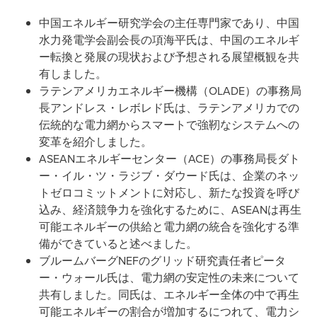
中国エネルギー研究学会の主任専門家であり、中国
水力発電学会副会長の項海平氏は、中国のエネルギ
ー転換と発展の現状および予想される展望概観を共
有しました。
ラテンアメリカエネルギー機構（OLADE）の事務局
長アンドレス・レボレド氏は、ラテンアメリカでの
伝統的な電力網からスマートで強靭なシステムへの
変革を紹介しました。
ASEANエネルギーセンター（ACE）の事務局長ダト
ー・イル・ツ・ラジブ・ダウード氏は、企業のネッ
トゼロコミットメントに対応し、新たな投資を呼び
込み、経済競争力を強化するために、ASEANは再生
可能エネルギーの供給と電力網の統合を強化する準
備ができていると述べました。
ブルームバーグNEFのグリッド研究責任者ピータ
ー・ウォール氏は、電力網の安定性の未来について
共有しました。同氏は、エネルギー全体の中で再生
可能エネルギーの割合が増加するにつれて、電力シ