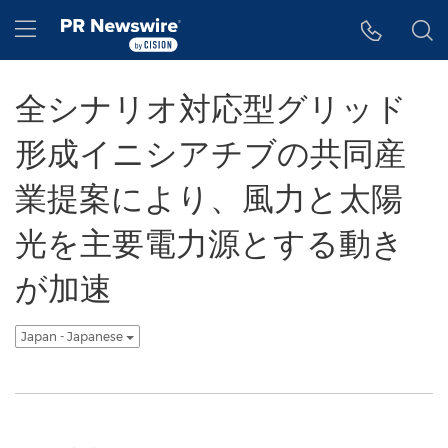
アクセシビリティ・ステートメント
Skip Navigation
Hamburger menu
全シナリオ対応型グリッド
形成イニシアチブの共同産
業提案により、風力と太陽
光を主要電力源とする動き
が加速
Japan - Japanese