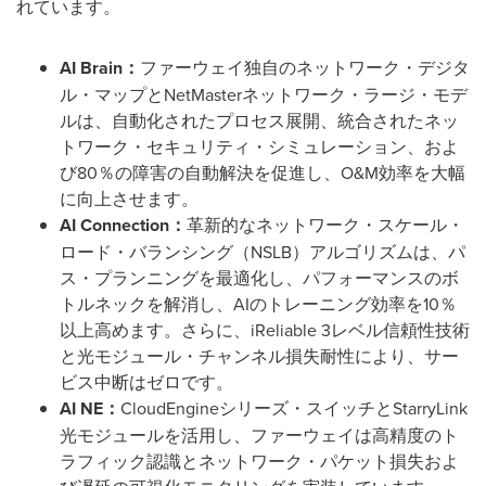
れています。
AI Brain
：
ファーウェイ独自のネットワーク・デジタ
ル・マップとNetMasterネットワーク・ラージ・モデ
ルは、自動化されたプロセス展開、統合されたネッ
トワーク・セキュリティ・シミュレーション、およ
び80％の障害の自動解決を促進し、O&M効率を大幅
に向上させます。
AI Connection
：
革新的なネットワーク・スケール・
ロード・バランシング（NSLB）アルゴリズムは、パ
ス・プランニングを最適化し、パフォーマンスのボ
トルネックを解消し、AIのトレーニング効率を10％
以上高めます。さらに、iReliable 3レベル信頼性技術
と光モジュール・チャンネル損失耐性により、サー
ビス中断はゼロです。
AI NE
：
CloudEngineシリーズ・スイッチとStarryLink
光モジュールを活用し、ファーウェイは高精度のト
ラフィック認識とネットワーク・パケット損失およ