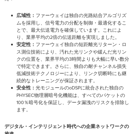
広域性：
ファーウェイは独自の光路結合アルゴリズ
ムを採用し、信号電力の分配を制御・最適化するこ
とで、最大伝送電力を確保しています。これによ
り、業界平均の2倍の伝送距離を実現しました。
安定性：
ファーウェイ独自の短距離光リターン・ロ
ス測位技術により、汚れた光リンクや緩んだ光リン
クの位置を、業界平均の3時間よりも大幅に早い数分
で特定できます。さらに、独自の耐チャンネル損失
低減技術テクノロジーにより、リンク切断時にも継
続的なトレーニングが保証されます。
安全性：
光モジュールのoDSPに統合された独自の
PHYSEC物理層暗号化機能は、すべてのパケットの
100％暗号化を保証し、データ漏洩のリスクを排除し
ます。
デジタル・インテリジェント時代への企業ネットワークの
推進