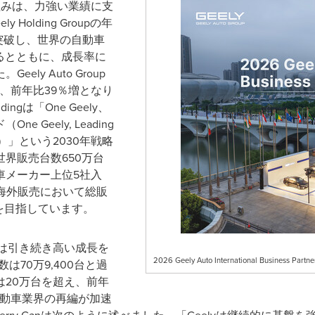
組みは、力強い業績に支
Holding Groupの年
突破し、世界の自動車
るとともに、成長率に
ly Auto Group
し、前年比39％増となり
ingは「One Geely、
Geely, Leading
gration）」という2030年戦略
界販売台数650万台
車メーカー上位5社入
海外販売において総販
を目指しています。
roupは引き続き高い成長を
2026 Geely Auto International Business Partn
は70万9,400台と過
20万台を超え、前年
自動車業界の再編が加速