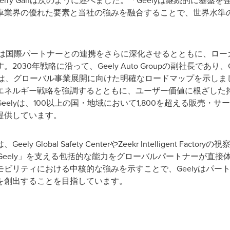
あるJerry Ganは次のように述べました。「Geelyは継続的に
車業界の優れた要素と当社の強みを融合することで、世界水準
eelyは国際パートナーとの連携をさらに深化させるとともに、
戦略に沿って、Geely Auto Groupの副社長であり、Geely Aut
Alex Nanは、グローバル事業展開に向けた明確なロードマップを示し
エネルギー戦略を強調するとともに、ユーザー価値に根ざした
elyは、100以上の国・地域において1,800を超える販売・サー
提供しています。
Global Safety CenterやZeekr Intelligent Fa
 Geely」を支える包括的な能力をグローバルパートナーが直
ビリティにおける中核的な強みを示すことで、Geelyはパー
を創出することを目指しています。