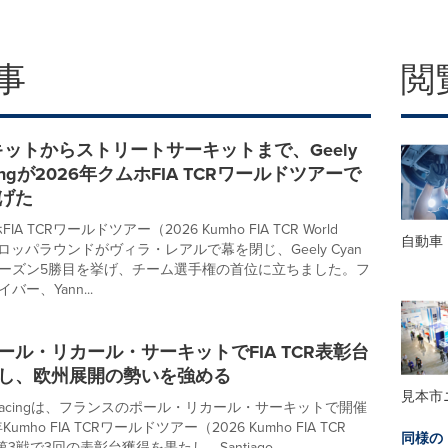
事
閲
ットからストリートサーキットまで、Geely
acingが2026年クムホFIA TCRワールドツアーで
げた
IA TCRワールドツアー（2026 Kumho FIA TCR World
自動車
ーロッパラウンドがヴィラ・レアルで幕を閉じ、Geely Cyan
が今シーズン5勝目を挙げ、チーム選手権の首位に立ちました。フ
ー、Yann...
、ポール・リカール・サーキットでFIA TCR表彰台
得し、欧州展開の勢いを強める
見本市
yan Racingは、フランスのポール・リカール・サーキットで開催
umho FIA TCRワールドツアー（2026 Kumho FIA TCR
同様の
r）第3戦で3回の表彰台獲得を果たし、Santiago...