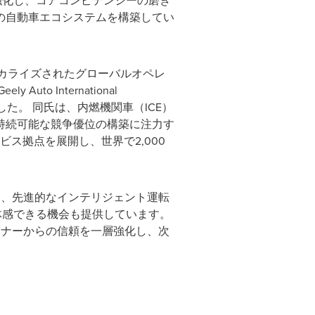
基盤を強化し、コアコンピテンシーの磨き
の自動車エコシステムを構築してい
ローカライズされたグローバルオペレ
o International
ました。 同氏は、内燃機関車（ICE）
持続可能な競争優位の構築に注力す
ビス拠点を展開し、世界で2,000
ctoryの視察、先進的なインテリジェント運転
接体感できる機会も提供しています。
トナーからの信頼を一層強化し、次