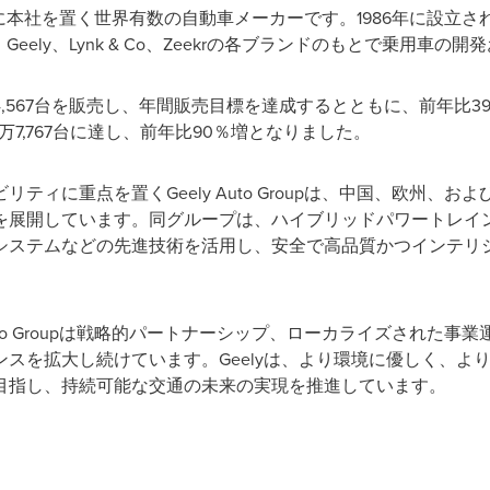
州に本社を置く世界有数の自動車メーカーです。1986年に設立され、Zhejian
upは、Geely、Lynk & Co、Zeekrの各ブランドのもとで乗用
計302万4,567台を販売し、年間販売目標を達成するとともに、前年
万7,767台に達し、前年比90％増となりました。
ティに重点を置くGeely Auto Groupは、中国、欧州、
を展開しています。同グループは、ハイブリッドパワートレイ
システムなどの先進技術を活用し、安全で高品質かつインテリ
Auto Groupは戦略的パートナーシップ、ローカライズされた
スを拡大し続けています。Geelyは、より環境に優しく、よ
目指し、持続可能な交通の未来の実現を推進しています。