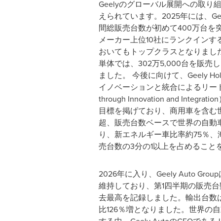
Geelyのグローバル展開への取り
えられています。2025年には、Geely 
間総販売台数が初めて400万台を
メーカー上位10社にランクインす
おいてもトップクラスとなりました。Gee
単体では、302万5,000台を販売
ました。 今後に向けて、Geely Hold
イノベーションと統合によるリード（One 
through Innovation and Inte
目標を掲げており、商用車を含む世
超、販売台数ベースで世界の自動
り、新エネルギー車比率約75％、
売台数の3分の1以上を占めること
2026年に入り、Geely Auto G
維持しており、第1四半期の販売台数
去最高を記録しました。輸出台数は
比126％増となりました。世界の