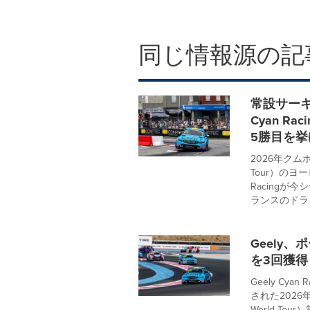
同じ情報源の記
常設サーキ
Cyan R
5勝目を挙
2026年クムホF
Tour）のヨ
Racing
ランスのドライバ
Geely
を3回獲
Geely C
された2026年K
World Tou