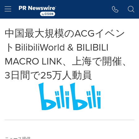
アクセシビリティ・ステートメント
Skip Navigation
Hamburger menu
中国最大規模のACGイベン
トBilibiliWorld & BILIBILI
MACRO LINK、上海で開催、
3日間で25万人動員
ニュース提供