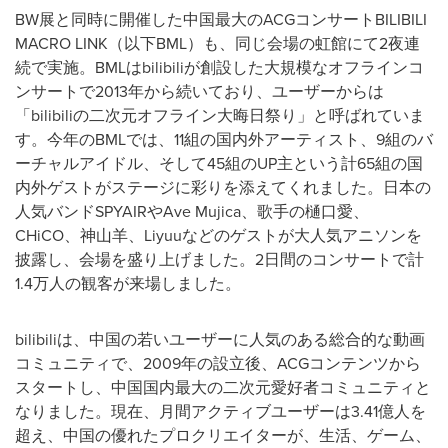
BW展と同時に開催した中国最大のACGコンサートBILIBILI
MACRO LINK（以下BML）も、同じ会場の虹館にて2夜連
続で実施。BMLはbilibiliが創設した大規模なオフラインコ
ンサートで2013年から続いており、ユーザーからは
「bilibiliの二次元オフライン大晦日祭り」と呼ばれていま
す。今年のBMLでは、11組の国内外アーティスト、9組のバ
ーチャルアイドル、そして45組のUP主という計65組の国
内外ゲストがステージに彩りを添えてくれました。日本の
人気バンドSPYAIRやAve Mujica、歌手の樋口愛、
CHiCO、神山羊、Liyuuなどのゲストが大人気アニソンを
披露し、会場を盛り上げました。2日間のコンサートで計
1.4万人の観客が来場しました。
bilibiliは、中国の若いユーザーに人気のある総合的な動画
コミュニティで、2009年の設立後、ACGコンテンツから
スタートし、中国国内最大の二次元愛好者コミュニティと
なりました。現在、月間アクティブユーザーは3.41億人を
超え、中国の優れたプロクリエイターが、生活、ゲーム、