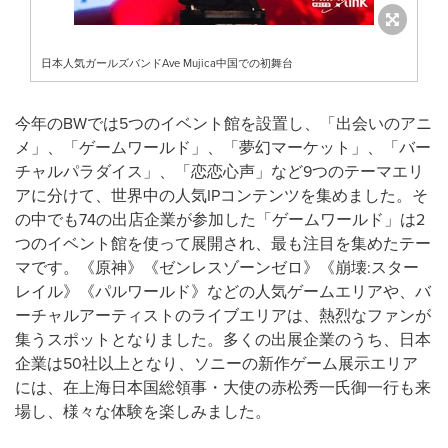
日本人気ガールズバンドAve Mujica中国での初舞台
今年のBWでは5つのイベント館を設置し、「出会いのアニ
メ」、「ゲームワールド」、「夢幻マーケット」、「バー
チャルパラダイス」、「恋恋心声」など9つのテーマエリ
アに分けて、世界中の人気IPコンテンツを集めました。そ
の中でも74の出店企業が参加した「ゲームワールド」は2
つのイベント館を使って展開され、最も注目を集めたテー
マです。《原神》《ゼンレスゾーンゼロ》《崩壊:スター
レイル》《パルワールド》などの人気ゲームエリアや、バ
ーチャルアーティストのライブエリアは、熱烈なファンが
集うスポットとなりました。多くの出展企業のうち、日本
企業は50社以上となり、ソニーの新作ゲーム展示エリア
には、在上海日本国総領事・大使の赤松秀一氏御一行も来
場し、様々な体験を楽しみました。