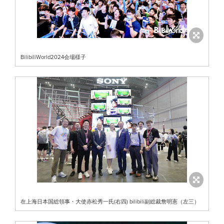
BilibiliWorld2024会場様子
在上海日本国総領事・大使赤松秀一氏(右四) bilibili副総裁詹明憲（左三）