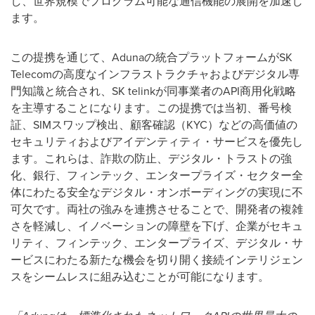
し、世界規模でプログラム可能な通信機能の展開を加速し
ます。
この提携を通じて、Adunaの統合プラットフォームがSK
Telecomの高度なインフラストラクチャおよびデジタル専
門知識と統合され、SK telinkが同事業者のAPI商用化戦略
を主導することになります。この提携では当初、番号検
証、SIMスワップ検出、顧客確認（KYC）などの高価値の
セキュリティおよびアイデンティティ・サービスを優先し
ます。これらは、詐欺の防止、デジタル・トラストの強
化、銀行、フィンテック、エンタープライズ・セクター全
体にわたる安全なデジタル・オンボーディングの実現に不
可欠です。両社の強みを連携させることで、開発者の複雑
さを軽減し、イノベーションの障壁を下げ、企業がセキュ
リティ、フィンテック、エンタープライズ、デジタル・サ
ービスにわたる新たな機会を切り開く接続インテリジェン
スをシームレスに組み込むことが可能になります。