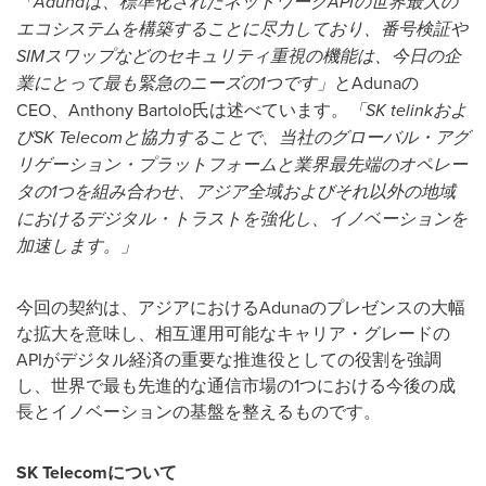
「
Aduna
は、標準化されたネットワーク
API
の世界最大の
エコシステムを構築することに尽力しており、番号検証や
SIM
スワップなどのセキュリティ重視の機能は、今日の企
業にとって最も緊急のニーズの
1
つです」
とAdunaの
CEO、Anthony Bartolo氏は述べています。
「
SK telink
およ
び
SK Telecom
と協力することで、当社のグローバル・アグ
リゲーション・プラットフォームと業界最先端のオペレー
タの
1
つを組み合わせ、アジア全域およびそれ以外の地域
におけるデジタル・トラストを強化し、イノベーションを
加速します。」
今回の契約は、アジアにおけるAdunaのプレゼンスの大幅
な拡大を意味し、相互運用可能なキャリア・グレードの
APIがデジタル経済の重要な推進役としての役割を強調
し、世界で最も先進的な通信市場の1つにおける今後の成
長とイノベーションの基盤を整えるものです。
SK Telecom
について