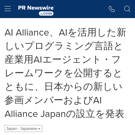
アクセシビリティ・ステートメント
Skip Navigation
Hamburger menu
AI Alliance、AIを活用した新
しいプログラミング言語と
産業用AIエージェント・フ
レームワークを公開すると
ともに、日本からの新しい
参画メンバーおよびAI
Alliance Japanの設立を発表
Japan - Japanese