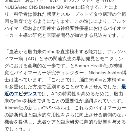
pTau231、およびトータル・タウのアッセイを当社の
NULISAseq CNS Disease 120 Panelに統合することによ
り、科学者は優れた感度とスループットでタウ病理の全範
囲を調査できるようになります。この進歩により、アルツ
ハイマー病および関連する神経変性疾患におけるバイオマ
ーカー主導の研究と医薬品開発が加速する見込みです。」
「血液から脳由来のpTauを直接検出する能力は、アルツハ
イマー病（AD）とその関連疾患の早期発見とモニタリン
グにおける画期的な一歩です」とBanner Health社の神経
変性バイオマーカー研究ディレクター、Nicholas Ashton博
士は述べています。「これまでは、脳由来pTauと末梢pTau
を多重化した方法で区別することができませんでした。
最
近のエビデンス
では、ADの特異性を高めるために、脳由
来のpTauを検出できることの重要性が強調されています。
Alamar社の新しいCNSパネルは、これらのバイオマーカー
の診断精度と臨床的有用性をさらに向上させる前例のない
機会を提供し、患者ケアと臨床研究に劇的な影響を与える
でしょう。」