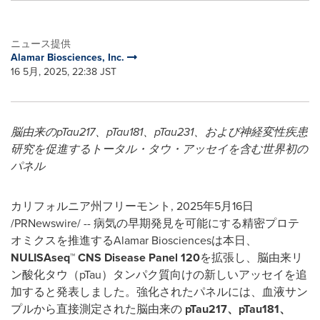
ニュース提供
Alamar Biosciences, Inc.
16 5月, 2025, 22:38 JST
脳由来の
pTau217
、
pTau181
、
pTau231
、および神経変性疾患
研究を促進するトータル・タウ・アッセイを含む世界初の
パネル
カリフォルニア州フリーモント
,
2025年5月16日
/PRNewswire/ -- 病気の早期発見を可能にする精密プロテ
オミクスを推進するAlamar Biosciencesは本日、
NULISAseq
™
CNS Disease Panel 120
を拡張し、脳由来リ
ン酸化タウ（pTau）タンパク質向けの新しいアッセイを追
加すると発表しました。強化されたパネルには、血液サン
プルから直接測定された脳由来の
pTau217
、
pTau181
、