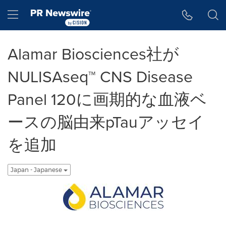
アクセシビリティ・ステートメント
Skip Navigation
Hamburger menu
Alamar Biosciences社が
NULISAseq™ CNS Disease
Panel 120に画期的な血液ベ
ースの脳由来pTauアッセイ
を追加
Japan - Japanese