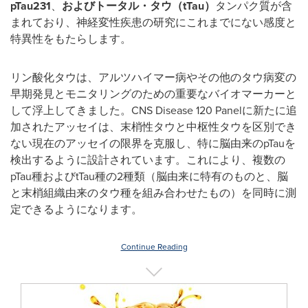
pTau231
、
およびトータル・タウ（
tTau
）
タンパク質が含
まれており、神経変性疾患の研究にこれまでにない感度と
特異性をもたらします。
リン酸化タウは、アルツハイマー病やその他のタウ病変の
早期発見とモニタリングのための重要なバイオマーカーと
して浮上してきました。CNS Disease 120 Panelに新たに追
加されたアッセイは、末梢性タウと中枢性タウを区別でき
ない現在のアッセイの限界を克服し、特に脳由来のpTauを
検出するように設計されています。これにより、複数の
pTau種およびtTau種の2種類（脳由来に特有のものと、脳
と末梢組織由来のタウ種を組み合わせたもの）を同時に測
定できるようになります。
Continue Reading