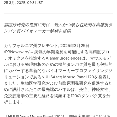
25 3月, 2025, 09:31 JST
前臨床研究の進展に向け、最大かつ最も包括的な高感度タ
ンパク質バイオマーカー解析を提供
カリフォルニア州フレモント
,
2025年3月25日
/PRNewswire/ -- 病気の早期発見を可能にする高精度プロ
テオミクスを推進するAlamar Biosciencesは、マウスモデ
ルにおける発現解析のための標的タンパク質を最も包括的
にカバーする革新的なバイオマーカープロファイリングソ
リューションであるNULISAseq Mouse Panel 120を発表し
ました。生物医学研究および前臨床開発研究を促進するた
めに設計されたこの最先端のパネルは、炎症、神経変性、
免疫腫瘍学の主要な経路を網羅する120のタンパク質を分
析します。
「NULISAseq Mouse Panel 120は、前臨床モデルにおける