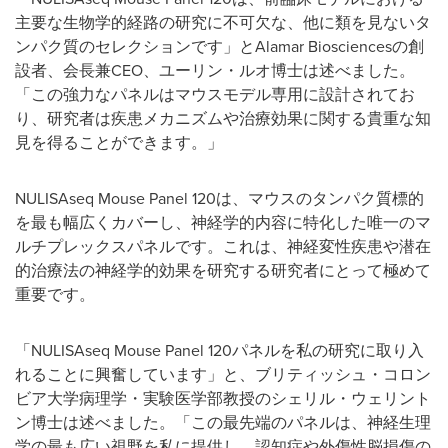
主要な生物学的経路の研究に不可欠な、他に類を見ないタ
ンパク質のセレクションです」とAlamar Biosciencesの創
設者、会長兼CEO、ユーリン・ルオ博士は述べました。
「この強力なパネルはマウスモデル専用に設計されてお
り、研究者は疾患メカニズムや治療効果に関する貴重な知
見を得ることができます。」
NULISAseq Mouse Panel 120は、マウスのタンパク質標的
を最も幅広くカバーし、神経学的内容に特化した唯一のマ
ルチプレックスパネルです。これは、神経変性疾患や潜在
的治療法の神経学的効果を研究する研究者にとって極めて
重要です。
「NULISAseq Mouse Panel 120パネルを私の研究に取り入
れることに興奮しています」と、ブリティッシュ・コロン
ビア大学病理学・実験医学部教授のシェリル・ウェリント
ン博士は述べました。「この最先端のパネルは、神経生理
学の最も広い視野を私に提供し、認知症や外傷性脳損傷の