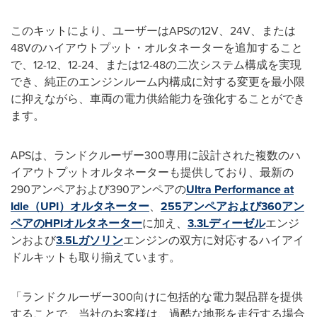
このキットにより、ユーザーはAPSの12V、24V、または
48Vのハイアウトプット・オルタネーターを追加すること
で、12-12、12-24、または12-48の二次システム構成を実現
でき、純正のエンジンルーム内構成に対する変更を最小限
に抑えながら、車両の電力供給能力を強化することができ
ます。
APSは、ランドクルーザー300専用に設計された複数のハ
イアウトプットオルタネーターも提供しており、最新の
290アンペアおよび390アンペアの
Ultra Performance at
Idle（UPI）オルタネーター
、
255アンペアおよび360アン
ペアのHPIオルタネーター
に加え、
3.3Lディーゼル
エンジ
ンおよび
3.5Lガソリン
エンジンの双方に対応するハイアイ
ドルキットも取り揃えています。
「ランドクルーザー300向けに包括的な電力製品群を提供
することで、当社のお客様は、過酷な地形を走行する場合