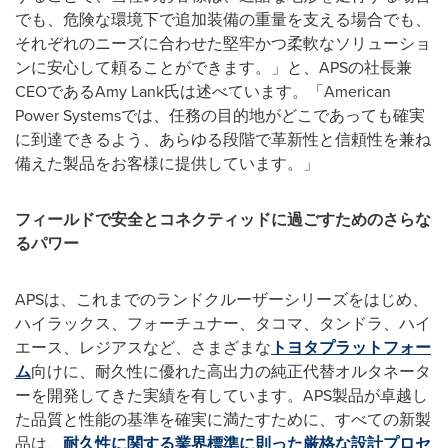
でも、危険な環境下で追加装備の重量を支える場合でも、
それぞれのニーズに合わせた堅牢かつ柔軟なソリューショ
ンに安心して頼ることができます。」と、APSの社長兼
CEOであるAmy Lank氏は述べています。「American
Power Systemsでは、任務の目的地がどこであっても確実
に到達できるよう、あらゆる段階で革新性と信頼性を兼ね
備えた製品をお客様に提供しています。」
フィールドで安全とコネクティッドに過ごすためのさらな
るパワー
APSは、これまでのランドクルーザーシリーズをはじめ、
ハイラックス、フォーチュナー、タコマ、タンドラ、ハイ
エース、レジアスなど、さまざまな
トヨタプラットフォー
ム
向けに、耐久性に優れた高出力の純正代替オルタネータ
ーを開発してきた実績を有しています。APS製品が卓越し
た品質と性能の基準を確実に満たすために、すべての新製
品は、
耐久性に関する業界標準に則った厳格な設計プロセ