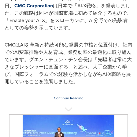
日、
CMC Corporation
は日本で「AI-X戦略」を発表しまし
た。この戦略は同社が国際市場に初めて紹介するもので、
「Enable your AI-X」をスローガンに、AI分野での先駆者
としての姿勢を示しています。
CMCはAIを革新と持続可能な発展の中核と位置付け、社内
でのAI変革推進や人材育成、業務効率の最適化に取り組ん
でいます。グエン・チュン・チン会長は「先駆者は常に大
きなプレッシャーに直面する」と述べ、大手企業から学
び、国際フォーラムでの経験を活かしながらAI-X戦略を展
開していることを強調しました。
Continue Reading