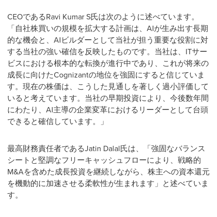
CEOであるRavi Kumar S氏は次のように述べています。
「自社株買いの規模を拡大する計画は、AIが生み出す長期
的な機会と、AIビルダーとして当社が担う重要な役割に対
する当社の強い確信を反映したものです。当社は、ITサー
ビスにおける根本的な転換が進行中であり、これが将来の
成長に向けたCognizantの地位を強固にすると信じていま
す。現在の株価は、こうした見通しを著しく過小評価して
いると考えています。当社の早期投資により、今後数年間
にわたり、AI主導の企業変革におけるリーダーとして台頭
できると確信しています。」
最高財務責任者であるJatin Dalal氏は、「強固なバランス
シートと堅調なフリーキャッシュフローにより、戦略的
M&Aを含めた成長投資を継続しながら、株主への資本還元
を機動的に加速させる柔軟性が生まれます」と述べていま
す。