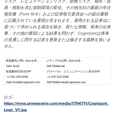
リスク、レピュテーションリスク、財務リスク、移民・貿
易・税制を含む規制環境の変化、その他当社の最新の年次
報告書（Form 10-K）および証券取引委員会への提出書類
に記載されている要因が含まれます。適用される証券法に
基づいて求められる場合を除き、新たな情報、将来の出来
事、その他の要因による結果を問わず、Cognizantは将来
の見通しに関する記述を更新または修正する義務を負いま
せん。
投資家向け問い合わせ先：
メディアのお問い合わせ先：
Tyler Scott
Jeff DeMarrais
投資家対応担当SVP
グローバル・コミュニケーション担当SVP
+1 551-220-8246
+1 475-223-2298
Tyler.Scott@cognizant.com
Jeff.DeMarrais@cognizant.com
ロゴ -
https://mma.prnewswire.com/media/1794711/Cognizant_
Logo_V1.jpg