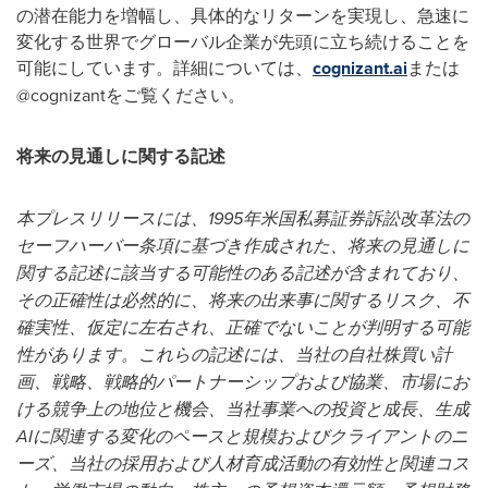
の潜在能力を増幅し、具体的なリターンを実現し、急速に
変化する世界でグローバル企業が先頭に立ち続けることを
可能にしています。詳細については、
cognizant.ai
または
@cognizantをご覧ください。
将来の見通しに関する記述
本プレスリリースには、1995年米国私募証券訴訟改革法の
セーフハーバー条項に基づき作成された、将来の見通しに
関する記述に該当する可能性のある記述が含まれており、
その正確性は必然的に、将来の出来事に関するリスク、不
確実性、仮定に左右され、正確でないことが判明する可能
性があります。これらの記述には、当社の自社株買い計
画、戦略、戦略的パートナーシップおよび協業、市場にお
ける競争上の地位と機会、当社事業への投資と成長、生成
AIに関連する変化のペースと規模およびクライアントのニ
ーズ、当社の採用および人材育成活動の有効性と関連コス