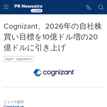
アクセシビリティ・ステートメント
Skip Navigation
Hamburger menu
Cognizant、2026年の自社株
買い目標を10億ドル増の20
億ドルに引き上げ
Japan - Japanese
ニュース提供
Cognizant