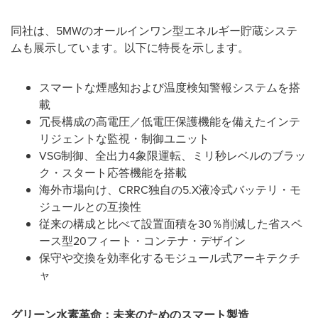
同社は、5MWのオールインワン型エネルギー貯蔵システ
ムも展示しています。以下に特長を示します。
スマートな煙感知および温度検知警報システムを搭
載
冗長構成の高電圧／低電圧保護機能を備えたインテ
リジェントな監視・制御ユニット
VSG制御、全出力4象限運転、ミリ秒レベルのブラッ
ク・スタート応答機能を搭載
海外市場向け、CRRC独自の5.X液冷式バッテリ・モ
ジュールとの互換性
従来の構成と比べて設置面積を30％削減した省スペ
ース型20フィート・コンテナ・デザイン
保守や交換を効率化するモジュール式アーキテクチ
ャ
グリーン水素革命：未来のためのスマート製造