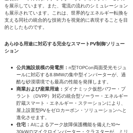
を展示しています。また、電流の流れのシミュレーション
も展示されています。これは、世界的なエネルギー転換を
支える同社の統合的な技術力を視覚的に表現することを目
的としたものです。
あらゆる用途に対応する完全なスマート
PV
制御ソリュー
ション
公共施設規模の発電所：
n型TOPCon両面受光モジュ
ールに対応する8.8MWの集中型インバーターが、過
酷な砂漠環境でも最高の性能を発揮します。
商業および産業用途：
ダイナミック仮想パワー・プ
ラント（DVPP）対応の統合型ソーラー・エネルギー
貯蔵スマート・エネルギー・ステーションにより、
屋上設置型PVをゼロカーボン・ソリューションへと
進化させます。
住宅：
AIによるアーク故障保護機能を備えた10〜
30kWのマイクロインバーター・クラスターが、ミリ