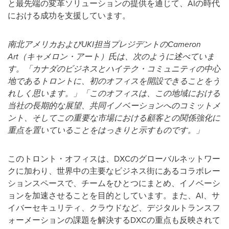
と最先端の変革ソリューションの提供を通じて、AIの時代
における成功を支援しています。
南北アメリカおよび
UKI
担当プレジデントの
Cameron
Art
（キャメロン・アート）氏は、次のように述べていま
す。「カナダのビジネスとハイテク・コミュニティの中心
地であるトロントに、初のオフィスを開設できることをう
れしく思います。」「このオフィスは、この地域における
当社の長期的な展望、共同イノベーションへのコミットメ
ント、そしてこの重要な市場における顧客との関係強化に
重点を置いていることをはっきりと示すものです。」
このトロント・オフィスは、DXCのグローバルネットワー
クに加わり、世界中の主要なビジネス街にあるコラボレー
ションスペースで、チームをひとつにまとめ、イノベーシ
ョンを加速させることを目的としています。また、AI、サ
イバーセキュリティ、クラウドなど、デジタルトランスフ
ォーメーションの課題を解決するDXCの重点も反映されて