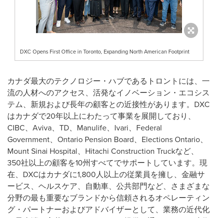
DXC Opens First Office in Toronto, Expanding North American Footprint
カナダ最大のテクノロジー・ハブであるトロントには、一
流の人材へのアクセス、活発なイノベーション・エコシス
テム、新規および長年の顧客との近接性があります。DXC
はカナダで20年以上にわたって事業を展開しており、
CIBC、Aviva、TD、Manulife、Ivari、Federal
Government、Ontario Pension Board、Elections Ontario、
Mount Sinai Hospital、Hitachi Construction Truckなど、
350社以上の顧客を10州すべてでサポートしています。現
在、DXCはカナダに1,800人以上の従業員を擁し、金融サ
ービス、ヘルスケア、自動車、公共部門など、さまざまな
分野の最も重要なブランドから信頼されるオペレーティン
グ・パートナーおよびアドバイザーとして、業務の近代化