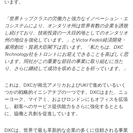
います。
「世界トップクラスの労働力と強力なイノベーション・エ
コシステムにより、オンタリオ州は世界有数の企業を誘致
し続けており、技術投資の一大目的地としてのオンタリオ
州の地位を強化しています。」と
Victor Fedeli
経済開発・
雇用創出・貿易大臣閣下は言います。「私たちは、
DXC
Technology
社をトロントにお迎えできることを喜ばしく思
います。同社がこの重要な節目の事業に取り組むに当た
り、さらに継続して成功を収めることを祈っています。」
これは、DXCが南北アメリカおよびUKIで進めているいく
つかの戦略的イニシアチブの一つです。DXCはまた、ニュ
ーヨーク、マイアミ、およびロンドンにもオフィスを拡張
し、顧客へのサービス提供能力をさらに強化するととも
に、協働と共創を促進しています。
DXCは、世界で最も革新的な企業の多くに信頼される事業