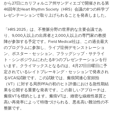
から27日にカリフォルニア州サンディエゴで開催される第
46回年次Heart Rhythm Society（HRS）会議の8つの科学プ
レゼンテーションで取り上げられることを発表しました。
「HRS 2025」は、不整脈分野の世界的な主要会議であ
り、9,000人以上の出席者と2,000人以上の専門家の教授
陣が参加する予定です。Field Medical社は、この過去最大
のプログラムに参加し、ライブ症例デモンストレーショ
ン、ポスター・セッション、フラッグシップ・サテライ
ト・シンポジウムにわたる8つのプレゼンテーションを行
います。クライマックスとなるのは、4月27日日曜日に予
定されているレイトブレーキング・セッションで発表され
るVCAS試験です。この試験では、瘢痕関連心室頻拍
（VT）に対する局所PFAの初のヒト評価における急性期結
果を公開する重要な発表です。この新しいアプローチは、
瘢痕VTを標的とします。瘢痕VTは、緻密な線維性基質と
高い再発率によって特徴づけられる、悪名高い難治性の不
整脈です。