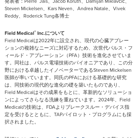
発表者：Pierre Jais、Jacob Koruth、Damijan Miklavčič、
Steven Mickelsen、Kars Neven、Andrea Natale、Vivek
Reddy、Roderick Tung各博士
®
Field Medical
Inc.
について
Field Medicalは2022年に設立され、現代の心臓アブレー
ションの複雑なニーズに対応するため、次世代パルス・フ
ィールド・アブレーション（PFA）技術を進化させていま
す。同社は、パルス電場技術のパイオニアであり、この分
野における卓越したイノベーターであるSteven Mickelsen
医師が率いています。同氏のPFAにおける基礎的な研究
は、同技術の現代的な進化の礎を築いたものであり、
Field Medicalはその成果をもとに、革新的なソリューショ
ンによってさらなる洗練を重ねています。2024年、Field
Medicalの技術は、FDAよりブレークスルー・デバイス指
定を受けるとともに、TAPパイロット・プログラムにも採
択されました。