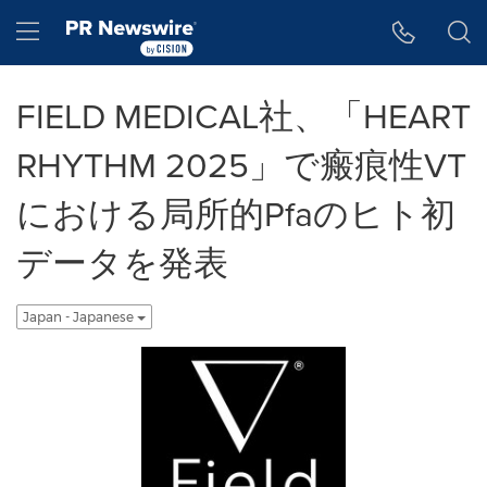
アクセシビリティ・ステートメント
Skip Navigation
Hamburger menu
FIELD MEDICAL社、「HEART
RHYTHM 2025」で瘢痕性VT
における局所的Pfaのヒト初
データを発表
Japan - Japanese