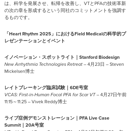
は、科学を発展させ、転帰を改善し、VTとPFAの技術革新
の次の章を形成するという同社のコミットメントを強調す
るものです。
「
Heart Rhythm 2025
」における
Field Medical
の科学的プ
レゼンテーションとイベント
イノベーション・スポットライト｜
Stanford Biodesign
New Arrhythmia Technologies Retreat
–
4月23日 – Steven
Mickelsen博士
レイトブレーキング臨床試験｜
6DE
号室
VCAS: First-in-Human Focal PFA for Scar VT
– 4月27日午前
11:15～11:25 – Vivek Reddy博士
ライブ症例デモンストレーション｜
PFA Live Case
Summit
｜
20A
号室