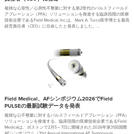
複雑な心室性／心房性不整脈に対する第2世代のパルスフィールド
アブレーション（PFA）ソリューションを推進する臨床段階の医療
技術企業であるField Medical, Inc.は、Mark A. Turco医学博士を最高
経営責任者（CEO）に任命したと発表しました。...
Field Medical、AFシンポジウム2026でField
PULSEの最新試験データを発表
複雑な心不整脈に対するパルスフィールドアブレーション（PFA）
ソリューションを推進する、臨床段階の医療技術企業であるField
Medicalは、ボストンで2月5～7日に開催された2026年第31回国際
AFシンポジウム（31st Annual International AF Symposium...