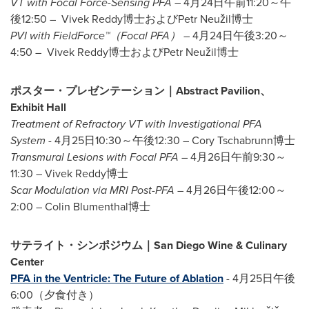
VT with Focal Force-Sensing PFA
– 4月24日午前11:20～午
後12:50 – Vivek Reddy博士およびPetr Neužil博士
PVI with FieldForce
™（
Focal PFA
）
– 4月24日午後3:20～
4:50 – Vivek Reddy博士およびPetr Neužil博士
ポスター・プレゼンテーション｜
Abstract Pavilion
、
Exhibit Hall
Treatment of Refractory VT with Investigational PFA
System
- 4月25日10:30～午後12:30 – Cory Tschabrunn博士
Transmural Lesions with Focal PFA
– 4月26日午前9:30～
11:30 – Vivek Reddy博士
Scar Modulation via MRI Post-PFA
– 4月26日午後12:00～
2:00 – Colin Blumenthal博士
サテライト・シンポジウム｜
San Diego Wine & Culinary
Center
PFA in the Ventricle:
The Future of Ablation
- 4月25日午後
6:00（夕食付き）