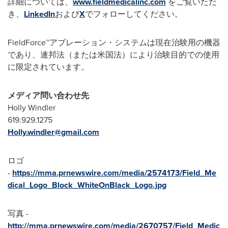
詳細については、
www.fieldmedicalinc.com
をご覧いただ
き、
LinkedIn
および
X
でフォローしてください。
FieldForce™アブレーション・システムは現在治験用の機器
であり、連邦法（または米国法）により治験目的での使用
に限定されています。
メディア問い合わせ先
Holly Windler
619.929.1275
Holly.windler@gmail.com
ロゴ
-
https://mma.prnewswire.com/media/2574173/Field_Me
dical_Logo_Block_WhiteOnBlack_Logo.jpg
写真 -
http://mma.prnewswire.com/media/2670757/Field_Medic