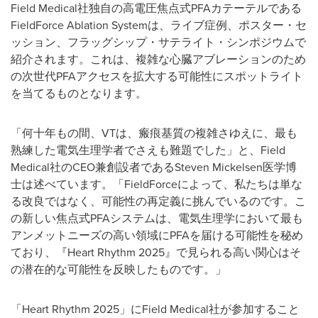
Field Medical社独自の高電圧焦点式PFAカテーテルである
FieldForce Ablation Systemは、ライブ症例、ポスター・セ
ッション、フラッグシップ・サテライト・シンポジウムで
紹介されます。これは、複雑な心臓アブレーションのため
の次世代PFAアクセスを拡大する可能性にスポットライト
を当てるものとなります。
「何十年もの間、VTは、瘢痕基質の複雑さゆえに、最も
熟練した電気生理学者でさえも難題でした」と、Field
Medical社のCEO兼創設者であるSteven Mickelsen医学博
士は述べています。「FieldForceによって、私たちは単な
る改良ではなく、可能性の再定義に挑んでいるのです。こ
の新しい焦点式PFAシステムは、電気生理学において最も
アンメットニーズの高い領域にPFAを届ける可能性を秘め
ており、『Heart Rhythm 2025』で見られる高い関心はそ
の潜在的な可能性を反映したものです。」
「Heart Rhythm 2025」にField Medical社が参加すること