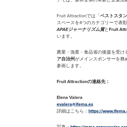
Fruit Attractionでは「
ベストスタ
スペースを4つのカテゴリーで表
APAEジャーナリズム賞
と
Fruit At
います。
農業・漁業・食品省の後援を受け
ア自治州
がメインスポンサーを務
参画します。
Fruit Attractionの連絡先：
Elena Valera
evalera@ifema.es
詳細はこちら：
https://www.ifema.e
写真：
https://mma.prnewswire.co