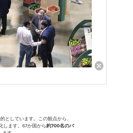
とを目的としています。この観点から、
化します。67か国から
約700名のバ
します。