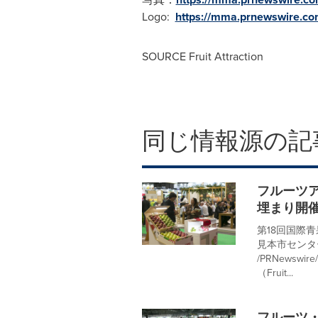
Logo:
https://mma.prnewswire.co
SOURCE Fruit Attraction
同じ情報源の記
フルーツア
埋まり開
第18回国際青
見本市センター
/PRNewsw
（Fruit...
フルーツ・アト