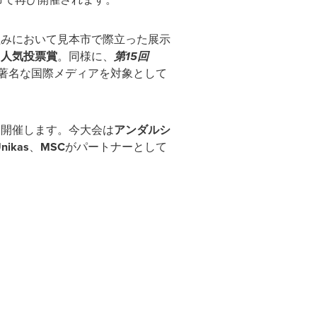
組みにおいて見本市で際立った展示
て人気投票賞
。同様に、
第15回
著名な国際メディアを対象として
を開催します。今大会は
アンダルシ
nikas
、
MSC
がパートナーとして