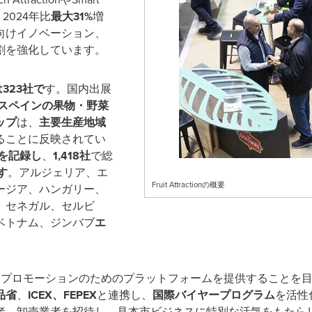
2024年比
最大31%
増
向けイノベーション、
割を強化しています。
323社で
す。国内出展
スペインの果物・野菜
ップ
は、
主要生産地域
ることに反映されてい
を記録し
、
1,418社
で総
す
。アルジェリア、エ
Fruit Attractionの概要
ージア、ハンガリー、
、セネガル、セルビ
ベトナム、ジンバブ
エ
国際的な拡大とプロモーションのためのプラットフォームを提供するこ
品省
、
ICEX、FEPEX
と連携し、
国際バイヤープログラム
を活性
者、卸売業者を招待し、見本市ビジネスに特別な活気をもたら