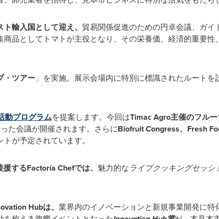
スト輸入国として迎え、
貿易関係促進のための円卓会議、ガイド
集商品としてトマトが主役となり、その栄養価、経済的重要性
ブ・ツアー
」を実施。展示会場内に特別に標識されたルートを
活動プログラム
を提案します。今回は
Timac Agro主催のフ
いった会議が開催されます。さらに
Biofruit Congress、Fresh Fo
ントが予定されています。
が後援するFactoría Chefでは、
魅力的な
ライブクッキングセッシ
novation Hubは、
業界内のイノベーションと新規事業開発に特
動を称える旗艦イベントとなった
Innovation Hub賞
が、本見本