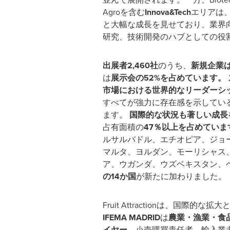
Agroを含む
Innova&Tech
エリアは、
と大幅な成長を見せており、業界
研究、技術開発のハブとしての役
出展者2,460社
のうち、
新規企業は
は
展示会の52%
を占めています。
市場における世界的なリーダーシ
すべてが強力に存在感を示してい
ます。
国際的な状況も著しい成長
占有面積の
47％以上を占めていま
ルサルバドル、エチオピア、ジョ
マルタ、ヨルダン、モーリシャス
ア、ウガンダ、ウズベキスタン、
の14か国
が新たに加わりました。
Fruit Attractionは、
IFEMA
MADRID
は
農業・漁業・食
イヤー、
小売購買責任者、輸入業