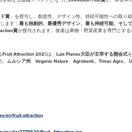
ンド賞
」を授与し、創造性、デザイン性、持続可能性への取り
彰します：
最も独創的、最優秀デザイン、最も持続可能、そし
traction賞
が授与されます。後者は果物・野菜産業を専門とする
る
Fruit Attraction 202
5は、
Luis Planas大臣が主宰する開会式
め、
ムルシア州
、
Veganic Nature
、
Agrobank、Timac Agro、
Ú
s/en/fruit-attraction
m/media/2778520/Fruit_Attraction.jpg