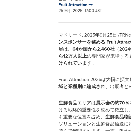
Fruit Attraction
25 9月, 2025, 17:00 JST
マドリード
,
2025年9月25日
/PRNew
ンスポンサーを務める
Fruit Attrac
展は、
64か国から2,460社
（202
ら12万人以上
の専門家が来場する
けられています
。
Fruit Attraction 2025は大幅に拡
域と業種別に編成され
、出展者と
生鮮食品
エリアは
展示会の約70％
ける戦略的重要性を改めて確立し
も重要な位置を占め、
生鮮食品物
ソリューションと生鮮食品輸送に
並んで展開されます。一方、Biotech At