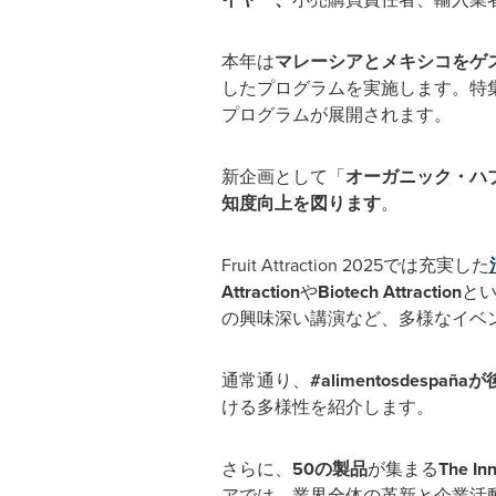
本年は
マレーシアとメキシコをゲ
したプログラムを実施します。特
プログラムが展開されます。
新企画として「
オーガニック・ハ
知度向上を図ります
。
Fruit Attraction 2025では充実した
Attraction
や
Biotech Attraction
と
の興味深い講演など、多様なイベ
通常通り、
#alimentosdespaña
ける多様性を紹介します。
さらに、
50の製品
が集まる
The In
アでは、業界全体の革新と企業活