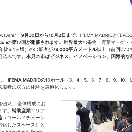
swire/ --
9月30日から10月2日まで、
IFEMA MADRIDとFEPEX
tion
の
第17回が開催されます。
世界最大
の果物・野菜マーケテ
4年比8.4％増）の出展者が
78,000平方メートル
以上（前回比1
見込みです。
本見本市はビジネス、イノベーション、国際的な
大し、
IFEMA MADRIDの10ホール
（3、4、5、6、7、8、9、10
来場者の双方の体験を最適化します。
を占め、全体構成にお
ます。
補助産業
エリア
流
（コールドチェーン
特化したスペース）と
tractionやSmart