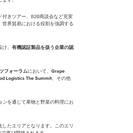
付きツアー、B2B商談会など充実
、世界貿易における役割を強調する
設け、
有機認証製品を扱う企業の認
ルーツフォーラム
において、
Grape
od Logistics The Summit
、その他
ョン
を通じて果物と野菜の料理にお
化したエリアとなります。このエリ
市で再び開催されます。