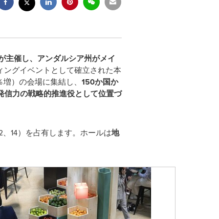
が主催し、アンダルシア州がメイ
ィングイベントとして確立された本
0％増）の会場に集結し、
150か国か
発信力の戦略的推進役として位置づ
、12、14）を占有します。ホールは
地