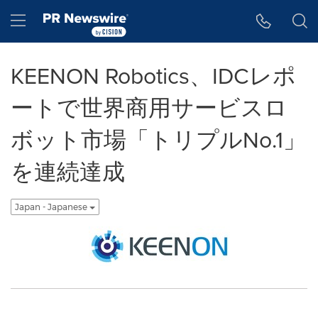
アクセシビリティ・ステートメント
Skip Navigation
Hamburger menu
KEENON Robotics、IDCレポ
ートで世界商用サービスロ
ボット市場「トリプルNo.1」
を連続達成
Japan - Japanese