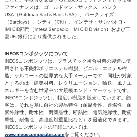
ファイナンスは、ゴールドマン・サックス・バンク
USA（Goldman Sachs Bank USA）、バークレイズ
（Barclays）、シティ（Citi）、インテサ・サンパオロ -
IMI CIB部門（Intesa Sanpaolo - IMI CIB Division）および三
菱UFJ銀行により提供されました。
INEOS
コンポジッツについて
INEOSコンポジッツは、プラスチック複合材料の製造に使
用される不飽和ポリエステル樹脂、ビニル・エステル樹
脂、ゲルコートの世界的な大手メーカーです。同社が対象
とするのは、建築材料、レクリエーション、輸送、風力エ
ネルギーを含む世界中の大規模エンド・マーケットです。
INEOSコンポジッツは、幅広い樹脂を販売しています。顧
客は、それを基に自社の製品特性（耐腐食性、難燃性、耐
紫外線性、耐水性、耐薬品性、断熱性、電気絶縁性、耐衝
撃性、耐傷性、高強度対重量比など）を最適化できます。
INEOSコンポジットの詳細については、
www.ineoscomposites.com
をご覧ください。