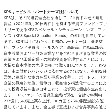
KPS
キャピタル・パートナーズ社について
KPSは、その関連管理会社を通じて、214億ドル超の運用
資産（2024年9月30日現在）を有する投資ファンド・ファ
ミリーであるKPSスペシャル・シチュエーションズ・ファ
ンズ（KPS Special Situations Funds）の運用を担当してい
ます。30年以上にわたり、KPSのパートナーは、基礎材
料、ブランド消費者、ヘルスケア、高級品、自動車部品、
資本設備および一般製造業などを含むさまざまな業界の製
造業および工業企業への株式投資を管理することにより、
大幅な資本増価の実現に向けて取り組んできました。KPS
は、主に財務レバレッジに依存するのではなく、有能な経
営陣と建設的な協力を図り事業を改善し、ポートフォリオ
企業の戦略的地位、競争力、収益性を構造化することによ
って投資収益を生み出すことで、投資家に価値を生み出し
ます。KPSファンドの投資先企業は現在、合計で年間約
237億ドルの売上高を上げ、30カ国で251の製造施設を運
営しています。また、全世界で直接および合弁事業を通じ