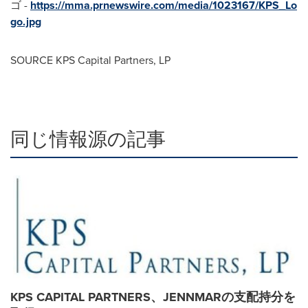
ゴ -
https://mma.prnewswire.com/media/1023167/KPS_Lo
go.jpg
SOURCE KPS Capital Partners, LP
同じ情報源の記事
KPS CAPITAL PARTNERS、JENNMARの支配持分を