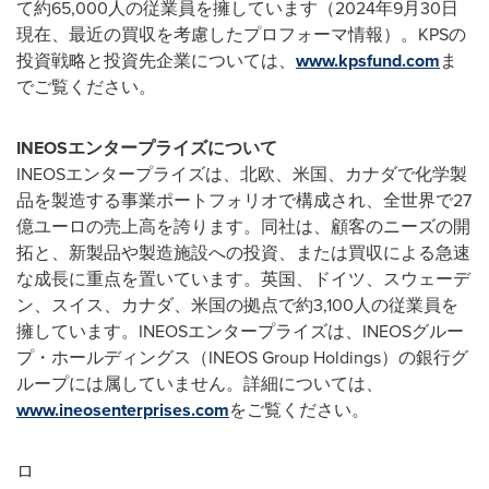
て約65,000人の従業員を擁しています（2024年9月30日
現在、最近の買収を考慮したプロフォーマ情報）。KPSの
投資戦略と投資先企業については、
www.kpsfund.com
ま
でご覧ください。
INEOS
エンタープライズについて
INEOSエンタープライズは、北欧、米国、カナダで化学製
品を製造する事業ポートフォリオで構成され、全世界で27
億ユーロの売上高を誇ります。同社は、顧客のニーズの開
拓と、新製品や製造施設への投資、または買収による急速
な成長に重点を置いています。英国、ドイツ、スウェーデ
ン、スイス、カナダ、米国の拠点で約3,100人の従業員を
擁しています。INEOSエンタープライズは、INEOSグルー
プ・ホールディングス（INEOS Group Holdings）の銀行グ
ループには属していません。詳細については、
www.ineosenterprises.com
をご覧ください。
ロ