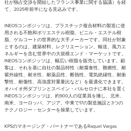
社が独占交渉を開始したフランス事業に関する協議）を経
て、2025年前半になる見込みです。
INEOSコンポジッツは、プラスチック複合材料の製造に使
用される不飽和ポリエステル樹脂、ビニル・エステル樹
脂、ゲルコートの世界的な大手メーカーです。同社が対象
とするのは、建築材料、レクリエーション、輸送、風力エ
ネルギーを含む世界中の大規模エンド・マーケットです。
INEOSコンポジッツは、幅広い樹脂を販売しています。顧
客は、それを基に自社の製品特性（耐腐食性、難燃性、耐
紫外線性、耐水性、耐薬品性、断熱性、電気絶縁性、耐衝
撃性、耐傷性、高強度対重量比など）を最適化できます。
オハイオ州ダブリンとスペイン・バルセロナに本社を置く
INEOSコンポジッツは、約900人の従業員を擁し、北米、
南米、ヨーロッパ、アジア、中東で17の製造施設と3つの
テクノロジー・センターを操業しています。
KPSのマネージング・パートナーであるRaquel Vargas