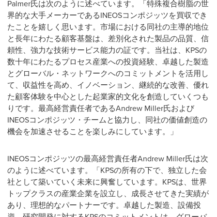
Palmer氏は次のように述べています。「特殊複合樹脂の世
界的な大手メーカーであるINEOSコンポジッツを買収でき
たことを嬉しく思います。市場における同社の主導的地位
と長年にわたる顧客基盤は、差別化された製品の品質、信
頼性、強力な技術サービス能力の証です。当社は、KPSの
数十年にわたるプロセス産業への投資経験、卓越した製造
とグローバル・ネットワークへのコミットメントを活用し
て、収益性を高め、イノベーション、継続的な改善、優れ
た顧客体験を中心とした起業家的文化を創造していくつも
りです。最高経営責任者であるAndrew Miller氏および
INEOSコンポジッツ・チームと協力し、同社の価値創造の
機会を加速させることを楽しみにしています。」
INEOSコンポジッツの最高経営責任者Andrew Miller氏は次
のように述べています。「KPSの所有の下で、独立した会
社として築いていく未来に興奮しています。KPSは、世界
トップクラスの産業企業を設立し、成長させてきた実績が
あり、理想的なパートナーです。卓越した製造、設備投
資、研究開発に対するKPSのコミットメントは、グローバ