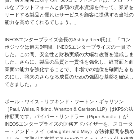
ルなプラットフォームと多額の資本資源を伴って、業界を
リードする製品と優れたサービスを顧客に提供する当社の
能力を高めてくれるでしょう。」
INEOSエンタープライズ会長のAshley Reed氏は、「コン
ポジッツは過去5年間、INEOSエンタープライズの一員で
した。この間、安全性と財務実績の大幅な改善を達成しま
した。さらに、製品の品質と一貫性を強化し、経営面と商
業面の能力を強化することで、市場での地位を確固たるも
のにし、将来のさらなる成長のための強固な基盤を確保し
てきました。」
ポール・ワイス・リフキンド・ワートン・ギャリソン
（Paul, Weiss, Rifkind, Wharton & Garrison LLP）はKPSの法
律顧問です。パイパー・サンドラー（Piper Sandler）が
INEOSエンタープライズの財務アドバイザーを、スロータ
ー・アンド・メイ（Slaughter and May）が法律顧問を務め
ました。本取引を支援するためのコミットメント付き債務