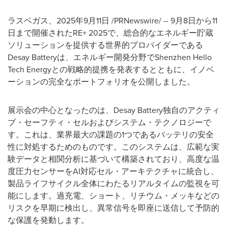
ラスベガス、2025年9月11日 /PRNewswire/ -- 9月8日から11
日まで開催されたRE+ 2025で、総合的なエネルギー貯蔵
ソリューションを提供する世界的プロバイダーである
Desay Batteryは、エネルギー開発分野でShenzhen Hello
Tech Energyとの戦略的提携を発表するとともに、イノベ
ーションの完全なポートフォリオを公開しました。
展示会の中心となったのは、Desay Battery独自のアクティ
ブ・セーフティ・セルおよびシステム・テクノロジーで
す。これは、業界最大の課題の1つであるバッテリの安全
性に対処するためのものです。このシステムは、広範な実
験データと相関分析に基づいて構築されており、高度な温
度圧力センサーをAI対応セル・アーキテクチャに統合し、
製品ライフサイクル全体にわたるリアルタイムの監視を可
能にします。過充電、ショート、リチウム・メッキなどの
リスクを早期に検出し、異常信号を即座に送信して予防的
な保護を発動します。