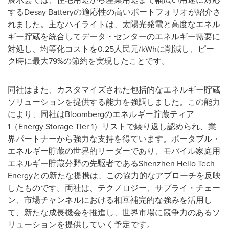
するDesay Batteryの適応性の高いポートフォリオが紹介さ
れました。主なハイライトは、太陽光発電と高度なエネル
ギー貯蔵を統合してデータ・センターのエネルギー需要に
対処し、均等化コストを0.25人民元/kWhに削減し、ピー
ク時に最大79%の節約を実現したことです。
同社はまた、カスタマイズされた包括的なエネルギー貯蔵
ソリューションを提供する能力を強調しました。この能力
により、同社はBloombergのエネルギー貯蔵ティア
1（Energy Storage Tier 1）リストで繰り返し認められ、業
界パートナーから強力な支持を得ています。ポータブル・
エネルギー貯蔵の世界的リーダーであり、モバイル家庭用
エネルギー貯蔵分野の先駆者であるShenzhen Hello Tech
Energyとの新たな提携は、この協力的なアプローチを反映
したものです。両社は、テクノロジー、サプライ・チェー
ン、市場チャンネルにおける相互補完的な強みを活用し
て、新たな成長機会を推進し、世界市場に競争力のあるソ
リューションを提供していく予定です。