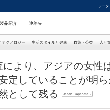
データ
製品紹介
連絡先
とテクノロジー
生活スタイルと健康
政策・公益
人と
eの調査により、アジアの女
安定していることが明ら
然として残る
Japan - Japanese