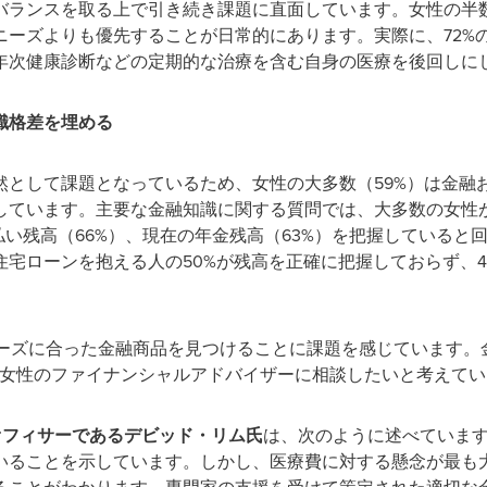
バランスを取る上で引き続き課題に直面しています。女性の半数
ニーズよりも優先することが日常的にあります。実際に、72%
年次健康診断などの定期的な治療を含む自身の医療を後回しに
識格差を埋める
然として課題となっているため、女性の大多数（59%）は金融
しています。主要な金融知識に関する質問では、大多数の女性
払い残高（66%）、現在の年金残高（63%）を把握していると
宅ローンを抱える人の50%が残高を正確に把握しておらず、4
ニーズに合った金融商品を見つけることに課題を感じています。
く女性のファイナンシャルアドバイザーに相談したいと考えて
オフィサーであるデビッド・リム氏
は、次のように述べています
いることを示しています。しかし、医療費に対する懸念が最も