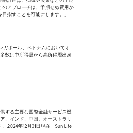
金融計画は、病気や失業などの予期
このアプローチは、予期せぬ費用か
を目指すことを可能にします。」
シンガポール、ベトナムにおいてオ
大多数は中所得層から高所得層出身
を提供する主要な国際金融サービス機
ネシア、インド、中国、オーストラリ
年12月31日現在、Sun Life