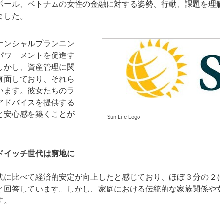
ール、ベトナムの女性の金融に対する姿勢、行動、課題を理解す
ました。
ナンシャルプランニン
パワーメントを促進す
しかし、資産管理に関
直面しており、それら
います。彼女たちのラ
アドバイスを提供する
と安心感を築くことが
Sun Life Logo
ドイッチ世代は窮地に
比べて経済的安定が向上したと感じており、ほぼ 3 分の 2 (
と回答しています。しかし、家庭における伝統的な家族関係や
す。