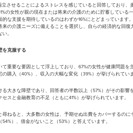
を両立させることによるストレスを感じていると回答しており、
61%の女性が親の現在または将来の介護のために貯蓄している
面的な支援を期待しているのはわずか16%にとどまっています
将来の介護ニーズに備えることを選択し、自らの経済的な回復
ない。
壁を克服する
いて重要な要因として浮上しており、67%の女性が健康問題を
の購入（40%）、収入の大幅な変化（39%）が挙げられてい
ける大きな障壁であり、回答者の半数以上（57%）がその影響
セスと金融教育の不足（ともに41%）が挙げられています。
と尋ねると、大多数の女性は、予期せぬ出費をカバーするのに十
54%）、借金がないこと（53%）と答えています。