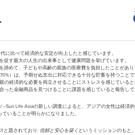
世代に比べて経済的な安定が向上したと感じています。
断を促す最大の人生の出来事として健康問題を挙げています。
療を諦めて、子どもや高齢の親族の医療費を負担したことがあり
70%）は、予期せぬ支出に対応できる十分な貯蓄を持つことで
の親の経済的な必要を両立させることにストレスを感じている
に合った金融商品を見つけることに課題を感じていると報告して
wire/ --Sun Life Asiaの新しい調査によると、アジアの女
っていることが明らかになりました。
ス
と題されており:
信頼と安心を築く
というミッションのもと