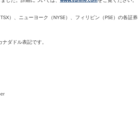
達しました。詳細については、
www.sunlife.com
をご覧ください。
nc.はトロント（TSX）、ニューヨーク（NYSE）、フィリピン（PSE）
カナダドル表記です。
er