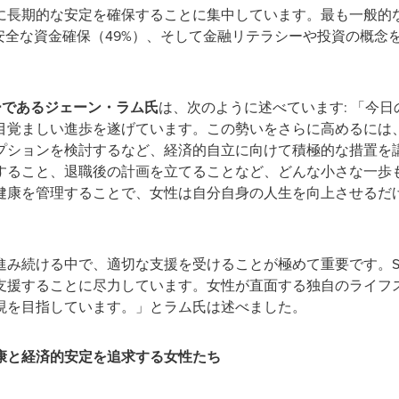
に長期的な安定を確保することに集中しています。最も一般的
安全な資金確保（49%）、そして金融リテラシーや投資の概念を
ーであるジェーン・ラム氏
は、次のように述べています: 「今
目覚ましい進歩を遂げています。この勢いをさらに高めるには
プションを検討するなど、経済的自立に向けて積極的な措置を
すること、退職後の計画を立てることなど、どんな小さな一歩
健康を管理することで、女性は自分自身の人生を向上させるだ
み続ける中で、適切な支援を受けることが極めて重要です。Sun 
支援することに尽力しています。女性が直面する独自のライフ
現を目指しています。」とラム氏は述べました。
康と経済的安定を追求する女性たち