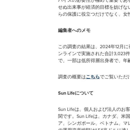
バイスの必要性が極めて重要であ
せぬ出来事が経済的目標を妨げな
らの保護に役立つだけでなく、女
編集者へのメモ
この調査の結果は、2024年12
ンラインで実施された合計3,02
で、一部は低所得層出身者で、年齢
調査の概要は
こちら
でご覧いただ
Sun Life
について
Sun Lifeは、個人および法
関です。Sun Lifeは、カナ
ア、シンガポール、ベトナム、マレー