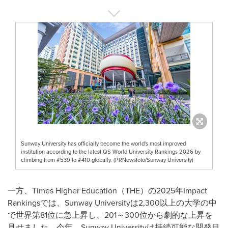
Sunway University has officially become the world's most improved
institution according to the latest QS World University Rankings 2026 by
climbing from #539 to #410 globally. (PRNewsfoto/Sunway University)
一方、Times Higher Education（THE）の2025年Impact
Rankingsでは、Sunway Universityは2,300以上の大学の中
で世界第81位に急上昇し、201～300位から劇的な上昇を
見せました。今年、Sunway Universityは持続可能な開発目