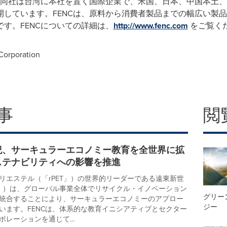
した。同社は台湾に本社を置く国際企業で、米国、日本、中国本土
開しています。FENCは、原料から消費者製品までの幅広い製
す。FENCについての詳細は、
http://www.fenc.com
をご覧く
Corporation
事
閲
紀、サーキュラーエコノミー教育を全世界に拡
ステナビリティへの影響を推進
リエステル（「rPET」）の世界的リーダーである遠東新世
C」）は、グローバル事業全体でリサイクル・イノベーション
グリー
統合することにより、サーキュラーエコノミーのアプロー
ジー
います。FENCは、体系的な教育イニシアティブとセクター
レーションを通じて...