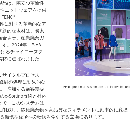
製品は、際立つ革新性
能性ニットウェアを提供
ENC®
続可能性に対する革新的なア
革新的な素材は、炭素
融合させ、産業廃棄ガ
。2024年、Bio3
おけるチャイニーズタ
素材に選ばれました。
EXリサイクルプロセス
棄繊維の処理に効果的な
FENC presented sustainable and innovative tec
に、増加する顧客需要
-Sorting技術と社内
とで、このシステムは
に削減し、繊維廃棄物を高品質なフィラメントに効率的に変換
ける循環型経済への転換を牽引する立場にあります。