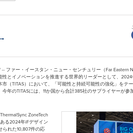
e/ -- ファー・イースタン・ニュー・センチュリー（Far Eastern New C
性とイノベーションを推進する世界的リーダーとして、2024年1
市（TITAS）において、「可能性と持続可能性の強化」をテ
年のTITASには、11か国から合計385社のサプライヤーが参加
malSync ZoneTech
権威ある2024年iFデザイン
れた10,807件の応