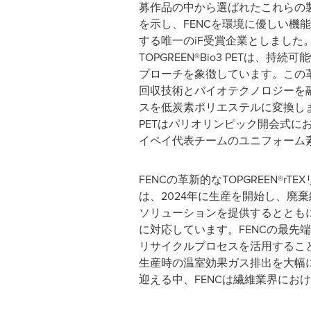
募作品の中から選ばれたこれらの
を示し、FENCを環境に優しい機
する唯一のiF受賞企業としました。F
TOPGREEN®Bio3 PETは、持
プローチを象徴しています。この
回収技術とバイオテクノロジーを
スを低炭素ポリエステルに変換します
PETはパリオリンピック開会式に
イペイ代表チームのユニフォーム
FENCの革新的なTOPGREEN®rT
は、2024年に生産を開始し、廃
ソリューションを提供するととも
に対応しています。FENCの最先端のe
リサイクルプロセスを活用するこ
生産時の温室効果ガス排出を大幅
迎える中、FENCは繊維業界にお