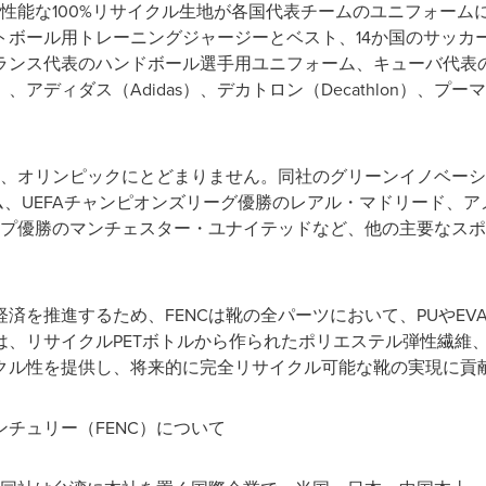
高性能な100%リサイクル生地が各国代表チームのユニフォーム
トボール用トレーニングジャージーとベスト、14か国のサッカ
ランス代表のハンドボール選手用ユニフォーム、キューバ代表
、アディダス（Adidas）、デカトロン（Decathlon）、プ
は、オリンピックにとどまりません。同社のグリーンイノベーシ
チーム、UEFAチャンピオンズリーグ優勝のレアル・マドリード、
カップ優勝のマンチェスター・ユナイテッドなど、他の主要なス
済を推進するため、FENCは靴の全パーツにおいて、PUやEV
は、リサイクルPETボトルから作られたポリエステル弾性繊維
クル性を提供し、将来的に完全リサイクル可能な靴の実現に貢
チュリー（FENC）について