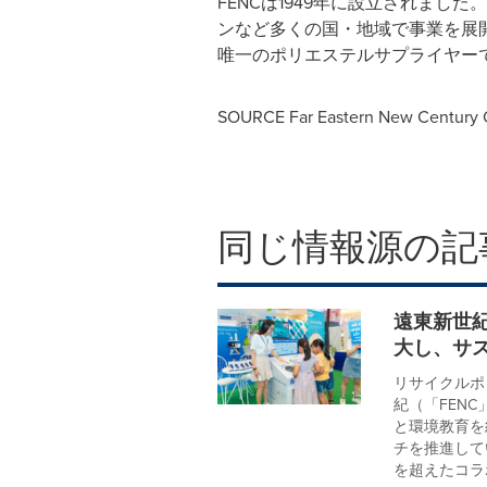
FENCは1949年に設立されま
ンなど多くの国・地域で事業を展
唯一のポリエステルサプライヤーで
SOURCE Far Eastern New Century 
同じ情報源の記
遠東新世
大し、サ
リサイクルポ
紀（「FEN
と環境教育を
チを推進して
を超えたコラボ