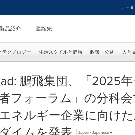
データ
製品紹介
連絡先
とテクノロジー
生活スタイルと健康
政策・公益
人と
lk Road: 鵬飛集団、「20
者フォーラム」の分科会
エネルギー企業に向けた
ダイムを発表
Japan - Japanese