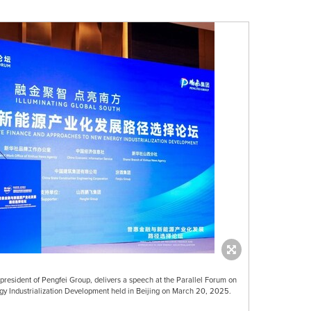
esident of Pengfei Group, delivers a speech at the Parallel Forum on
y Industrialization Development held in Beijing on March 20, 2025.