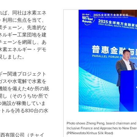
れば、同社は水素エネ
・利用に焦点を当て、
業チェーン、先進的な
ネルギー工業団地を建
チェーンを網羅し、あ
水素エネルギー・デモ
現しました。
ギー関連プロジェクト
ガスや水電解で水素を
機能を備えた4か所の統
開し（そのうち1か所で
つ施設が稼働していま
ートルを誇る830台の水
Photo shows Zheng Peng, board chairman and pr
Inclusive Finance and Approaches to New Energ
(PRNewsfoto/Xinhua Silk Road)
山西有限公司（チャイ