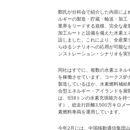
鄭氏が分科会で紹介した内容によ
ルギーの製造・貯蔵・輸送・加工
業界をリードする規模、完全な産
加工ルートと設備を備えた水素エ
設しました。これにより、全産業
らゆるシナリオへの応用が可能な
ンストレーション・シナリオを実
同社はすでに、複数の水素エネル
を稼働させています。コークス炉
製造しているほか、水素燃料補給
合型エネルギー・アイランドを展
は、1日8トンの水素充填能力を持
す）、総走行距離3,500万キロメ
素燃料車両を運用しています。
今年2月には、中国移動通信集団