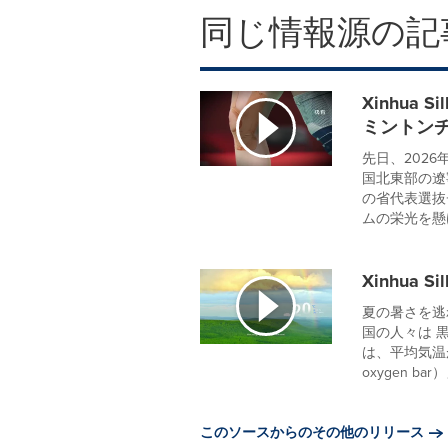
同じ情報源の記
Xinhua 
ミントン
先日、2026
国北東部の遼
の省代表選抜
ムの栄光を懸け
Xinhua
夏の暑さを逃
国の人々は 
は、平均気温
oxygen bar）
このソースからのその他のリリース