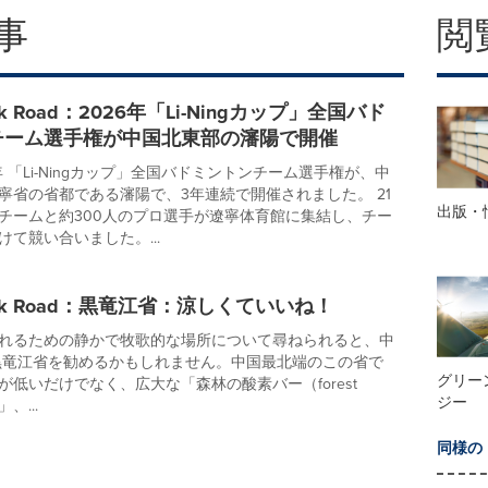
事
閲
Silk Road：2026年「Li-Ningカップ」全国バド
チーム選手権が中国北東部の瀋陽で開催
年 「Li-Ningカップ」全国バドミントンチーム選手権が、中
寧省の省都である瀋陽で、3年連続で開催されました。 21
出版・
チームと約300人のプロ選手が遼寧体育館に集結し、チー
て競い合いました。...
 Silk Road：黒竜江省：涼しくていいね！
れるための静かで牧歌的な場所について尋ねられると、中
黒竜江省を勧めるかもしれません。中国最北端のこの省で
グリー
が低いだけでなく、広大な「森林の酸素バー（forest
ジー
」、...
同様の