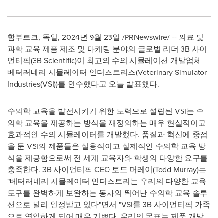
함부르크, 독일
,
2024년 9월 23일
/PRNewswire/ -- 의료 및
과학 교육 제품 제조 및 마케팅 분야의 글로벌 리더
3B
사이
언티픽(
3B
Scientific)이 최고의 수의 시뮬레이션 개발업체
베터러네리 시뮬레이터 인더스트리스(Veterinary Simulator
Industries(VSI))를 인수했다고 오늘 발표했다.
수의학 교육을 발전시키기 위한 노력으로 설립된 VSI는 수
의학 교육을 제공하는 방식을 재정의하는 매우 현실적이고
효과적인 수의 시뮬레이터를 개발했다. 품질과 혁신에 중점
을 둔 VSI의 제품들은 실용적이고 실제적인 수의학 교육 방
식을 제공함으로써 전 세계 교육자와 학생의 다양한 요구를
충족한다.
3B
사이언티픽 CEO 토드 머레이(
Todd Murray
)는
"베터러네리 시뮬레이터 인더스트리는 우리의 다양한 교육
도구를 완벽하게 보완하는 동사의 뛰어난 수의학 교육 솔루
션으로 널리 인정받고 있다"면서 "VSI를
3B
사이언티픽 가족
으로 영입하게 되어 매우 기쁘다. 우리의 목표는 제품 개발,