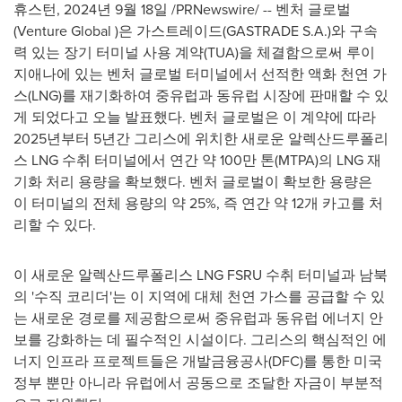
휴스턴
,
2024년 9월 18일
/PRNewswire/ -- 벤처 글로벌
(Venture Global )은 가스트레이드(GASTRADE S.A.)와 구속
력 있는 장기 터미널 사용 계약(TUA)을 체결함으로써 루이
지애나에 있는 벤처 글로벌 터미널에서 선적한 액화 천연 가
스(LNG)를 재기화하여 중유럽과 동유럽 시장에 판매할 수 있
게 되었다고 오늘 발표했다. 벤처 글로벌은 이 계약에 따라
2025년부터 5년간 그리스에 위치한 새로운 알렉산드루폴리
스 LNG 수취 터미널에서 연간 약 100만 톤(MTPA)의 LNG 재
기화 처리 용량을 확보했다. 벤처 글로벌이 확보한 용량은
이 터미널의 전체 용량의 약 25%, 즉 연간 약 12개 카고를 처
리할 수 있다.
이 새로운 알렉산드루폴리스 LNG FSRU 수취 터미널과 남북
의 '수직 코리더'는 이 지역에 대체 천연 가스를 공급할 수 있
는 새로운 경로를 제공함으로써 중유럽과 동유럽 에너지 안
보를 강화하는 데 필수적인 시설이다. 그리스의 핵심적인 에
너지 인프라 프로젝트들은 개발금융공사(DFC)를 통한 미국
정부 뿐만 아니라 유럽에서 공동으로 조달한 자금이 부분적