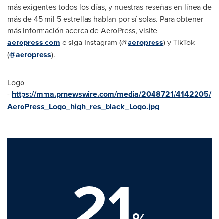
más exigentes todos los días, y nuestras reseñas en línea de
más de 45 mil 5 estrellas hablan por sí solas. Para obtener
más información acerca de AeroPress, visite
aeropress.com
o siga Instagram (@
aeropress
) y TikTok
(
@aeropress
).
Logo
-
https://mma.prnewswire.com/media/2048721/4142205/
AeroPress_Logo_high_res_black_Logo.jpg
21