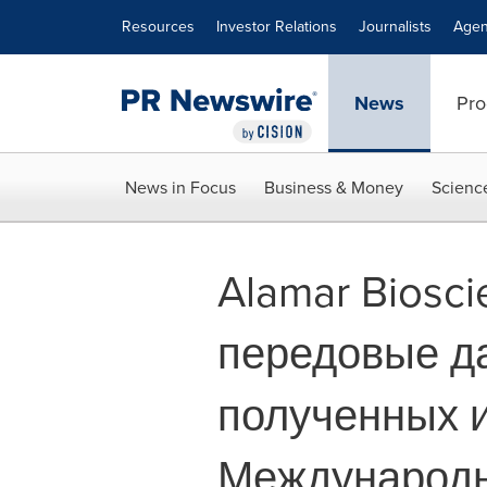
Accessibility Statement
Skip Navigation
Resources
Investor Relations
Journalists
Agen
News
Pro
News in Focus
Business & Money
Scienc
Alamar Biosc
передовые да
полученных и
Международн