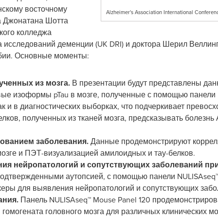
нскому восточному
Alzheimer's Association International Confere
а Джонатана Шотта
ского колледжа
а исследований деменции (UK DRI) и доктора Шерил Веллинг
мбии. Основные моменты:
ученных из мозга.
В презентации будут представлены данн
е изоформы pTau в мозге, полученные с помощью панели N
ак и в диагностических выборках, что подчеркивает превос
ков, полученных из тканей мозга, предсказывать болезнь 
рованием заболевания.
Данные продемонстрируют корре
мозге и ПЭТ-визуализацией амилоидных и тау-белков.
ия нейропатологий и сопутствующих заболеваний пр
подтвержденными аутопсией, с помощью панели NULISAseq™ 
еры для выявления нейропатологий и сопутствующих забо
ания.
Панель NULISAseq™ Mouse Panel 120 продемонстриро
 гомогената головного мозга для различных клинических м