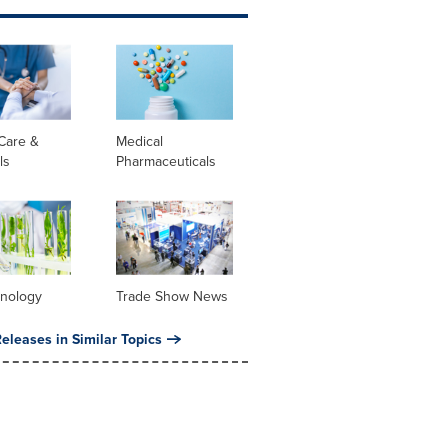
Care &
Medical
ls
Pharmaceuticals
hnology
Trade Show News
eleases in Similar Topics