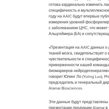
готова кардинально изменить л
специфичность и мультиплексное
году на AAIC будут впервые пу
измерения уровней фосфорилиров
с заболеванием ЦНС, что может 
Альцгеймера (БА) и сопутствующ
«Презентация на AAIC данных о 
тканей мозга, свидетельствует о
чувствительности и специфичност
приверженности нашей команды 
биомаркеров нейродегенеративн
говорит Юлинг Ло (
Yuling Luo
), P
председатель и генеральный ди
Alamar Biosciences.
Эти данные будут представлены
презентации продукции Alamar в 