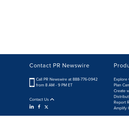
Contact PR Newswire
Prod
Call PR Newswire at 888-776-0942
Explore 
from 8 AM - 9 PM ET
Plan Ca
Create w
Distribu
Contact Us
Report R
Amplify 