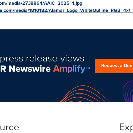
.com/media/2738864/AAIC_2025_1.jpg
re.com/media/1810182/Alamar_Logo_WhiteOutline_RGB_4x1_
press release views
Request a De
ource
Ex