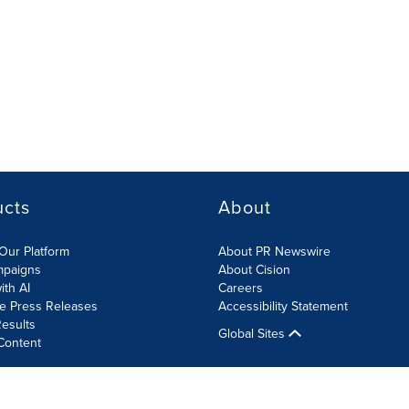
ucts
About
Our Platform
About PR Newswire
mpaigns
About Cision
ith AI
Careers
te Press Releases
Accessibility Statement
esults
Global Sites
Content