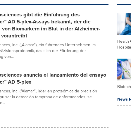
sciences gibt die Einführung des
r™ AD 5-plex-Assays bekannt, der die
von Biomarkern im Blut in der Alzheimer-
vorantreibt
Health 
ences, Inc. („Alamar"), ein führendes Unternehmen im
Hospita
räzisionsproteomik, das sich der Förderung der
g von...
osciences anuncia el lanzamiento del ensayo
r™ AD 5-plex
Biotec
nces, Inc. ("Alamar"), líder en proteómica de precisión
pulsar la detección temprana de enfermedades, se
News R
...