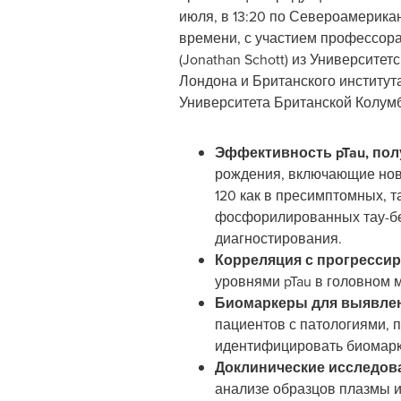
июля, в 13:20 по Североамерика
времени, с участием профессор
(
Jonathan Schott
) из Университет
Лондона и Британского институт
Университета Британской Колу
Эффективность pTau, пол
рождения, включающие новы
120 как в пресимптомных, т
фосфорилированных тау-бел
диагностирования.
Корреляция с прогресси
уровнями pTau в головном 
Биомаркеры для выявлен
пациентов с патологиями, 
идентифицировать биомарк
Доклинические исследов
анализе образцов плазмы и