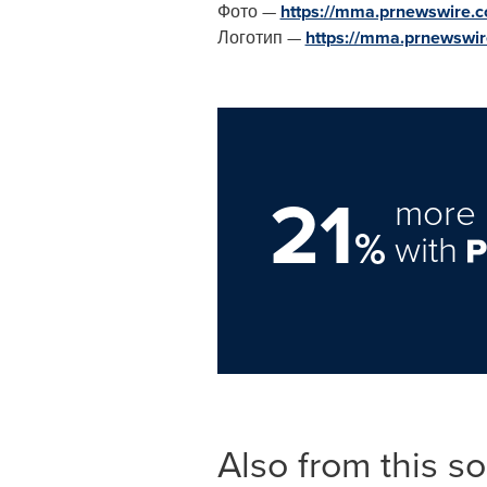
Фото —
https://mma.prnewswire
Логотип —
https://mma.prnewswi
21
more 
%
with
Also from this s