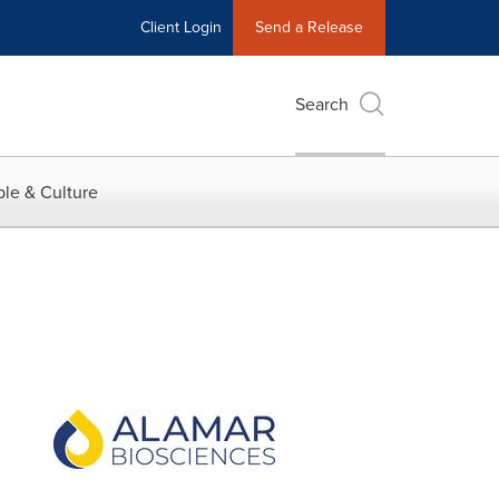
Client Login
Send a Release
Search
le & Culture