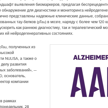
андшафт выявления биомаркеров, предлагая беспрецедентн
 обнаружение для диагностики и мониторинга нейродегене
блично представлены надежные клинические данные, собра
анных тау-белков (pTau) в мозге, наряду с более чем 120
ускорить как раннюю диагностику, так и терапевтический м
их ей нейродегенеративных состояниях.
pTau, полученных из
 высокой
и NULISA, а также о
делу развития
ых заболеваний», —
hD, основатель,
ректор компании
 в рамках
понедельник, 28