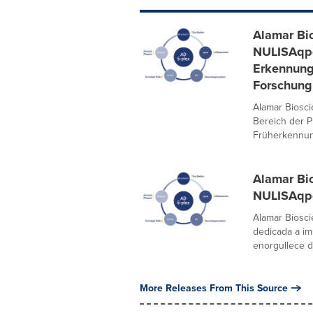
Alamar Bio
NULISAqpc
Erkennung 
Forschung 
Alamar Biosci
Bereich der P
Früherkennun
Alamar Bi
NULISAqpc
Alamar Bioscie
dedicada a im
enorgullece de
More Releases From This Source