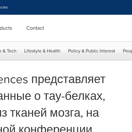
cies
ducts
Contact
e & Tech
Lifestyle & Health
Policy & Public Interest
Peop
iences представляет
нные о тау-белках,
з тканей мозга, на
ой конференции