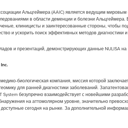
социации Альцгеймера (AAIC) является ведущим мировым 
ледованиями в области деменции и болезни Альцгеймера.
ученые, клиницисты и заинтересованные стороны, чтобы п
ество и ускорить поиск эффективных методов диагностики и
ладов и презентаций, демонстрирующих данные NULISA на 
Inc.
ая медико-биологическая компания, миссия которой заключа
теомику для ранней диагностики заболеваний. Запатентов
T System безупречно взаимодействует с новейшими разрабо
обнаружения на аттомолярном уровне, значительно превос
 доступные сегодня на рынке. За дополнительной информа