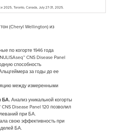
nce 2025, Toronto, Canada, July 27-31, 2025.
тон (
Cheryl Wellington
) из
ые по когорте 1946 года
ULISAseq™ CNS Disease Panel
ходную способность
Альцгеймера за годы до ее
ляцию между измеренными
и БА.
Анализ уникальной когорты
CNS Disease Panel 120 позволил
леваний при БА.
вала свою эффективность при
оделей БА.