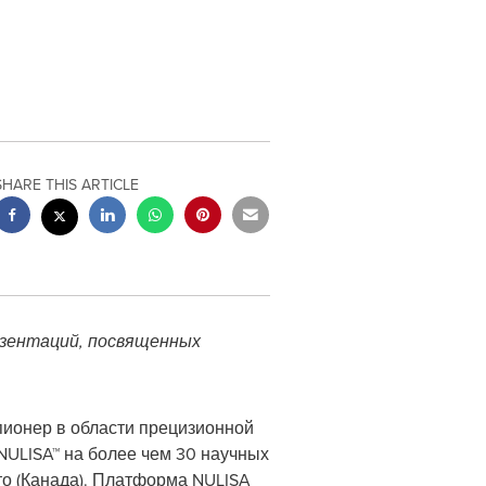
SHARE THIS ARTICLE
езентаций, посвященных
-пионер в области прецизионной
NULISA™ на более чем 30 научных
то (Канада). Платформа NULISA