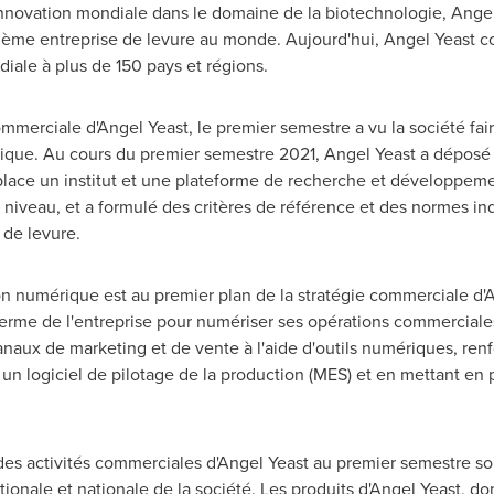
innovation mondiale dans le domaine de la biotechnologie, Ang
isième entreprise de levure au monde. Aujourd'hui, Angel Yeast 
iale à plus de 150 pays et régions.
merciale d'Angel Yeast, le premier semestre a vu la société faire
ique. Au cours du premier semestre 2021, Angel Yeast a déposé 2
place un institut et une plateforme de recherche et développeme
 niveau, et a formulé des critères de référence et des normes ind
 de levure.
on numérique est au premier plan de la stratégie commerciale d'
 terme de l'entreprise pour numériser ses opérations commerciale
naux de marketing et de vente à l'aide d'outils numériques, renf
t un logiciel de pilotage de la production (MES) et en mettant e
es activités commerciales d'Angel Yeast au premier semestre son
tionale et nationale de la société. Les produits d'Angel Yeast, d