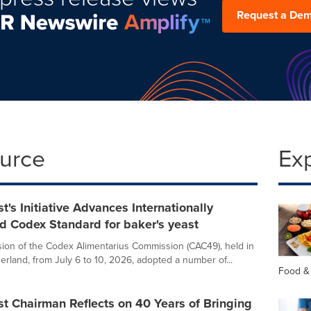
Request a De
ource
Ex
t's Initiative Advances Internationally
d Codex Standard for baker's yeast
ion of the Codex Alimentarius Commission (CAC49), held in
erland, from July 6 to 10, 2026, adopted a number of...
Food &
t Chairman Reflects on 40 Years of Bringing