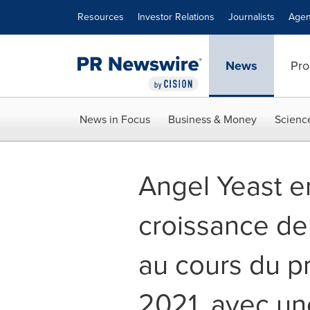
Accessibility Statement
Skip Navigation
Resources
Investor Relations
Journalists
Agen
News
Pro
News in Focus
Business & Money
Scienc
Angel Yeast en
croissance de 
au cours du p
2021, avec u