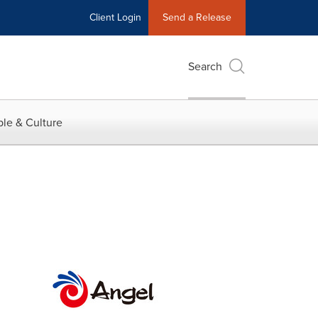
Client Login
Send a Release
Search
le & Culture