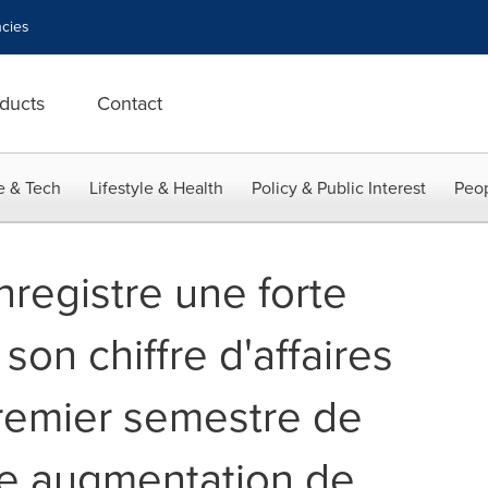
cies
ducts
Contact
e & Tech
Lifestyle & Health
Policy & Public Interest
Peop
registre une forte
son chiffre d'affaires
remier semestre de
ne augmentation de