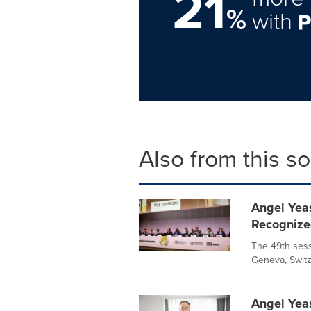
21
%
with
Also from this s
Angel Yeas
Recognize
The 49th sess
Geneva, Switz
Angel Yeas