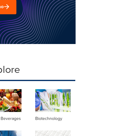
mo
plore
 Beverages
Biotechnology