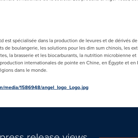
d est spécialisée dans la production de levures et de dérivés d
s de boulangerie, les solutions pour les dim sum chinois, les extr
tes, la brasserie et les biocarburants, la nutrition microbienne et
production internationales de pointe en Chine, en Égypte et en Ru
régions dans le monde.
om/media/1586948/angel_logo_Logo.jpg
press release views