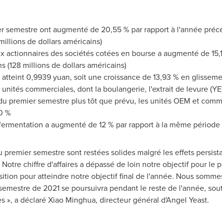
er semestre ont augmenté de 20,55 % par rapport à l'année préc
millions de dollars américains)
ux actionnaires des sociétés cotées en bourse a augmenté de 15
s (128 millions de dollars américains)
a atteint 0,9939 yuan, soit une croissance de 13,93 % en glissem
unités commerciales, dont la boulangerie, l'extrait de levure (YE)
 du premier semestre plus tôt que prévu, les unités OEM et comme
0 %
 fermentation a augmenté de 12 % par rapport à la même période
 premier semestre sont restées solides malgré les effets persis
 Notre chiffre d'affaires a dépassé de loin notre objectif pour le 
sition pour atteindre notre objectif final de l'année. Nous somme
emestre de 2021 se poursuivra pendant le reste de l'année, sout
 », a déclaré Xiao Minghua, directeur général d'Angel Yeast.