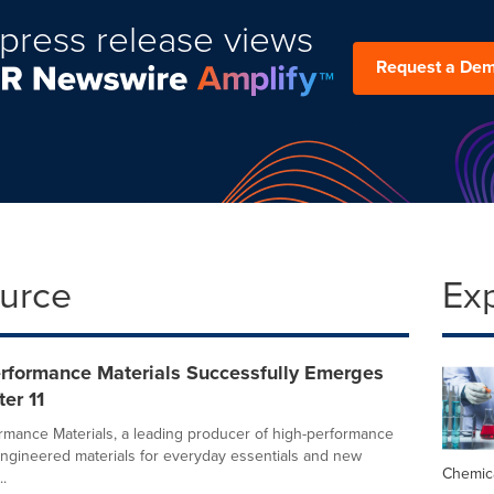
press release views
Request a De
ource
Ex
rformance Materials Successfully Emerges
er 11
mance Materials, a leading producer of high-performance
ngineered materials for everyday essentials and new
Chemic
..