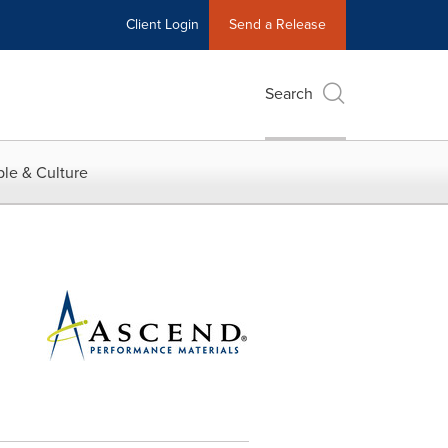
Client Login
Send a Release
Search
le & Culture