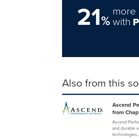
21
more 
%
with
Also from this s
Ascend Pe
from Chapt
Ascend Perfor
and durable e
technologies,.